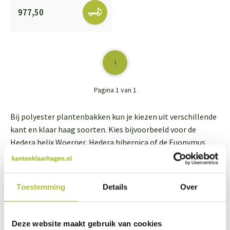
977,50
1
Pagina 1 van 1
Bij polyester plantenbakken kun je kiezen uit verschillende
kant en klaar haag soorten. Kies bijvoorbeeld voor de
Hedera helix Woerner, Hedera hibernica of de Euonymus
(kardinaalsmuts). Liever een andere plantenbak dan
polyester? Bekijk hier alle
haagbloembakken
.
Toestemming
Details
Over
Kant en klaar haag op je balkon plaatsen?
Een kant en klaar haag kun je natuurlijk ook gewoon op je
balkon plaatsen, mits je daar de juiste plantenbak of
Deze website maakt gebruik van cookies
haagbloembak voor hebt. In onze collectie vind je