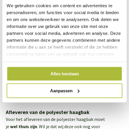
We gebruiken cookies om content en advertenties te
verschillende polyester plantenbakken. De poleyster
personaliseren, om functies voor social media te bieden
plantenbakken zijn
licht van gewicht
en kun je
naar wens
en om ons websiteverkeer te analyseren. Ook delen we
samenstellen
.
informatie over uw gebruik van onze site met onze
partners voor social media, adverteren en analyse. Deze
Standaard worden de polyester haagbloembakken in de
partners kunnen deze gegevens combineren met andere
kleur antraciet-zwart geleverd. Tegen een kleurentoeslag
informatie die u aan ze heeft verstrekt of die ze hebben
kun je kiezen uit
iedere ralkleur
. Ook kun je ervoor kiezen
verzameld op basis van uw gebruik van hun services.
om wielen te laten monteren onder de polyester
haagbloembak, zodat je hem kunt verplaatsen.
Alles toestaan
Hoogte van de polyester haagbak met een haag
Als je een polyester haagbak besteld met daarin een haag
Aanpassen
van 180 cm hoog komt de
totale lengte met de
polyester haagbak hoger uit
. Let hierop bij het bestellen!
Afleveren van de polyester haagbak
Voor het afleveren van de polyester haagbak moet
je
wel thuis zijn
. Wil je dat wij deze ook nog voor