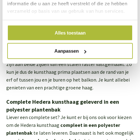
balkon
informatie die u aan ze heeft verstrekt of die ze hebben
De Hedera kunsthagen lijken sprekend op de kant en klaar
verzameld op basis van uw gebruik van hun services.
haagsoort Hedera Helix Woerner. Als je ze naast elkaar zou
zetten zijn ze vanaf een afstandje haast niet van elkaar te
onderscheiden. De bladeren van de Hedera kunsthaag zijn
Alles toestaan
voorzien van een UV-bescherming, waardoor ze zelfs na
vele jaren in de zon nog steeds hun diepgroene kleur
Aanpassen
behouden. De bladeren/takken van de Hedera kunsthaag
zijn aan beide zijden van een stalen raster vastgemaakt. Zo
kun je dus de kunsthaag prima plaatsen aan de rand van je
erf of tussen jou en je buren op het balkon. Je kunt allebei
genieten van een prachtige groene haag.
Complete Hedera kunsthaag geleverd in een
polyester plantenbak
Liever een complete set? Je kunt er bij ons ook voor kiezen
om de Hedera kunsthaag
compleet in een polyester
plantenbak
te laten leveren. Daarnaast is het ook mogelijk