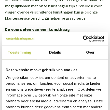
mogelijkheden met onze kunsthagen zijn eindeloos! Voor
vragen over de verschillende kunsthagen kun je bij onze
klantenservice terecht. Zij helpen je graag verder.
De voordelen van een kunsthaag
Wist je dat een kunsthaag vele voordelen heeft?
Deze
voordelen
zijn:
Een kunsthaag is
onderhoudsvrij
, je hoeft hem alleen maar af te
Toestemming
Details
Over
stoffen
Onze kunsthagen zijn voorzien van een
UV-bescherming
,
waardoor hij zijn kleuren lang blijft behouden
Een kunsthaag staat of hangt er
altijd mooi groen
bij
Deze website maakt gebruik van cookies
Je kunt een kunsthaag
eenvoudig plaatsen
We gebruiken cookies om content en advertenties te
De Hedera kunsthaag is
leverbaar inclusief plantenbak
,
waardoor hij bijna niet te onderscheiden is van een echte haag
personaliseren, om functies voor social media te bieden
Een kunsthaag
trekt geen ongedierte of andere kleine
en om ons websiteverkeer te analyseren. Ook delen we
dieren aan
informatie over uw gebruik van onze site met onze
partners voor social media, adverteren en analyse. Deze
Grote Hedera kunsthagen voor in de tuin of op het
partners kunnen deze gegevens combineren met andere