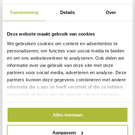
over deze kosten subsidie kan ontvangen.
Voor deze offerte kun je contact opnemen met onze
Toestemming
Details
Over
klantenservice, die informeren je graag over de kosten en
mogelijkheden.
Deze website maakt gebruik van cookies
Vervolgens kun je met deze offerte bij je eigen gemeente
of waterschap een aanvraag indienen voor een subsidie,
We gebruiken cookies om content en advertenties te
en in gesprek gaan of dit wordt goedgekeurd. Gemeentes
personaliseren, om functies voor social media te bieden
hebben vaak een beperkte subsidie pot beschikbaar
gesteld hiervoor dus wees er snel bij!
en om ons websiteverkeer te analyseren. Ook delen we
informatie over uw gebruik van onze site met onze
partners voor social media, adverteren en analyse. Deze
Extra voordelen van een groen dak
partners kunnen deze gegevens combineren met andere
Niet alleen een mooi groen aanzicht en een interessante
informatie die u aan ze heeft verstrekt of die ze hebben
subsidie maken groene daken interessant. Zo zijn er nog
verzameld op basis van uw gebruik van hun services.
diverse redenen om te kiezen voor een groen dak waar je
misschien nog niet aan hebt gedacht, zoals:
Alles toestaan
Langere levensduur van je dakbedekking
Geluidsisolatie
Verkleind de kans op waterschade
Aanpassen
Opname co2 en fijnstof