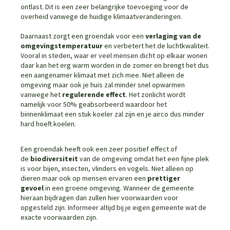
ontlast. Dit is een zeer belangrijke toevoeging voor de
overheid vanwege de huidige klimaatveranderingen.
Daarnaast zorgt een groendak voor een
verlaging van de
omgevingstemperatuur
en verbetert het de luchtkwaliteit.
Vooral in steden, waar er veel mensen dicht op elkaar wonen
daar kan het erg warm worden in de zomer en brengt het dus
een aangenamer klimaat met zich mee. Niet alleen de
omgeving maar ook je huis zal minder snel opwarmen
vanwege het
regulerende effect
. Het zonlicht wordt
namelijk voor 50% geabsorbeerd waardoor het
binnenklimaat een stuk koeler zal zijn en je airco dus minder
hard hoeft koelen.
Een groendak heeft ook een zeer positief effect of
de
biodiversiteit
van de omgeving omdat het een fijne plek
is voor bijen, insecten, vlinders en vogels. Niet alleen op
dieren maar ook op mensen ervaren een
prettiger
gevoel
in een groene omgeving. Wanneer de gemeente
hieraan bijdragen dan zullen hier voorwaarden voor
opgesteld zijn. Informeer altijd bij je eigen gemeente wat de
exacte voorwaarden zijn.