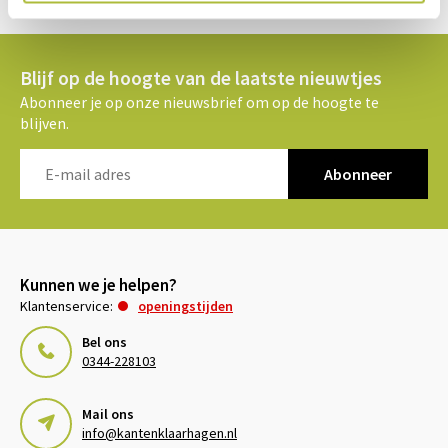
Gratis verzending vanaf €2000 in NL
Blijf op de hoogte van de laatste nieuwtjes
Abonneer je op onze nieuwsbrief om op de hoogte te
blijven.
Abonneer
Kunnen we je helpen?
Klantenservice:
openingstijden
Bel ons
0344-228103
Mail ons
info@kantenklaarhagen.nl