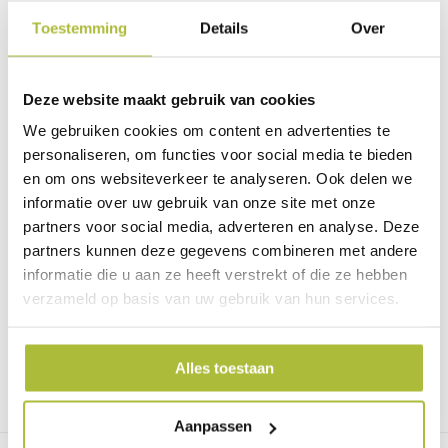
Heb je het sedumdak net aangelegd? Dan is het nodig om het
Toestemming
Details
Over
dak te bewateren gedurende 3 weken. Dit kun je gewoon
doen met de sproeier. Regent het? Dan is dit niet nodig.
Na deze periode hoef je een sedumdak niet te voorzien van
Deze website maakt gebruik van cookies
extra water, aangezien de plantjes dit zelf reguleren. De
We gebruiken cookies om content en advertenties te
plantjes slaan voldoende water op in hun bladeren en in de
drainagematten eronder. Is het erg droog voor een langere
personaliseren, om functies voor social media te bieden
tijd? Dan moet je het dak wel voorzien van wat extra water.
en om ons websiteverkeer te analyseren. Ook delen we
informatie over uw gebruik van onze site met onze
Bekijk onze collectie sedumcassettes en
partners voor social media, adverteren en analyse. Deze
complete sedummat-pakketten
partners kunnen deze gegevens combineren met andere
informatie die u aan ze heeft verstrekt of die ze hebben
Heb je nog geen sedumdak maar wil je deze wel graag
verzameld op basis van uw gebruik van hun services.
aanleggen? Bekijk onze collectie van de
eenvoudig te
plaatsen én kant-en-klare sedumcassettes
of
de
complete sedummat-pakketten
.
Alles toestaan
Bekijk hier de sedumcassettes en sedummatten
Aanpassen