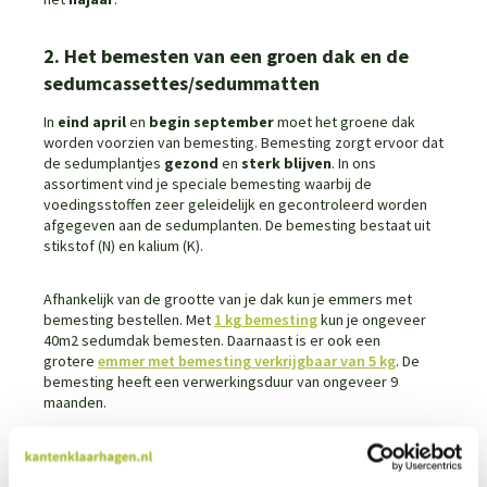
2. Het bemesten van een groen dak en de
sedumcassettes/sedummatten
In
eind april
en
begin september
moet het groene dak
worden voorzien van bemesting. Bemesting zorgt ervoor dat
de sedumplantjes
gezond
en
sterk
blijven
. In ons
assortiment vind je speciale bemesting waarbij de
voedingsstoffen zeer geleidelijk en gecontroleerd worden
afgegeven aan de sedumplanten. De bemesting bestaat uit
stikstof (N) en kalium (K).
Afhankelijk van de grootte van je dak kun je emmers met
bemesting bestellen. Met
1 kg bemesting
kun je ongeveer
40m2 sedumdak bemesten. Daarnaast is er ook een
grotere
emmer met bemesting verkrijgbaar van 5 kg
. De
bemesting heeft een verwerkingsduur van ongeveer 9
maanden.
3. Het bewateren van het sedumdak