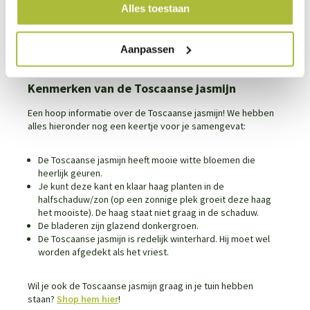
Alles toestaan
Let er bij nieuwbouwhuizen/zanderige ondergronden op dat
je voldoende grond afgraaft. Voor een goede groei van je
Aanpassen
haag is het belangrijk dat deze niet in zand wordt geplant.
Kenmerken van de Toscaanse jasmijn
Een hoop informatie over de Toscaanse jasmijn! We hebben
alles hieronder nog een keertje voor je samengevat:
De Toscaanse jasmijn heeft mooie witte bloemen die
heerlijk geuren.
Je kunt deze kant en klaar haag planten in de
halfschaduw/zon (op een zonnige plek groeit deze haag
het mooiste). De haag staat niet graag in de schaduw.
De bladeren zijn glazend donkergroen.
De Toscaanse jasmijn is redelijk winterhard. Hij moet wel
worden afgedekt als het vriest.
Wil je ook de Toscaanse jasmijn graag in je tuin hebben
staan?
Shop hem hier
!