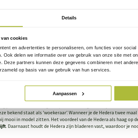
Details
t een groene erfafscheiding?
tale kosten zijn van je groene erfafscheiding hangt natuurlijk hel
 van cookies
eiding met de buren? Dan kun je natuurlijk de kosten splitten! Op
orting. Hoe meer hagen je koopt, hoe goedkoper ze per stuk zijn.
ent en advertenties te personaliseren, om functies voor social
. Ook delen we informatie over uw gebruik van onze site met on
e. Deze partners kunnen deze gegevens combineren met andere i
t kun je kosten besparen door de groene erfafscheiding zelf te pla
erzameld op basis van uw gebruik van hun services.
ls een normale schutting. Dat kun je dus prima zelf! Bij de verschi
t product ook uitrekenen hoeveel het kost om de erfafscheiding d
aag als erfafscheiding?
Aanpassen
ag je als erfafscheiding wilt plaatsen hangt af van je wensen. So
ze bekend staat als 'woekeraar'. Wanneer je de Hedera twee maal 
 hij mooi in model zitten. Het voordeel van de Hedera als haag op de
jft
. Daarnaast houdt de Hedera zijn bladeren vast, waardoor je no