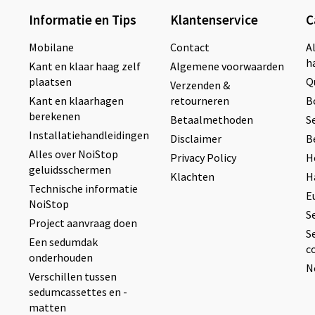
Informatie en Tips
Klantenservice
C
Mobilane
Contact
A
h
Kant en klaar haag zelf
Algemene voorwaarden
plaatsen
Q
Verzenden &
Kant en klaarhagen
retourneren
B
berekenen
Betaalmethoden
S
Installatiehandleidingen
Disclaimer
B
Alles over NoiStop
Privacy Policy
H
geluidsschermen
Klachten
H
Technische informatie
E
NoiStop
S
Project aanvraag doen
S
Een sedumdak
c
onderhouden
N
Verschillen tussen
sedumcassettes en -
matten