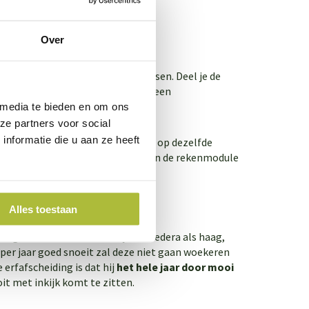
Over
emaal af van je eigen tuin en wensen. Deel je de
 onze groene erfafscheidingen zit een
 media te bieden en om ons
ze partners voor social
nformatie die u aan ze heeft
nten in je tuin! Het planten gaat op dezelfde
llende kant en klaar hagen kun je in de rekenmodule
oor ons te laten plaatsen.
Alles toestaan
mmige mensen schrikken bij een Hedera als haag,
per jaar goed snoeit zal deze niet gaan woekeren
 erfafscheiding is dat hij
het hele jaar door mooi
oit met inkijk komt te zitten.