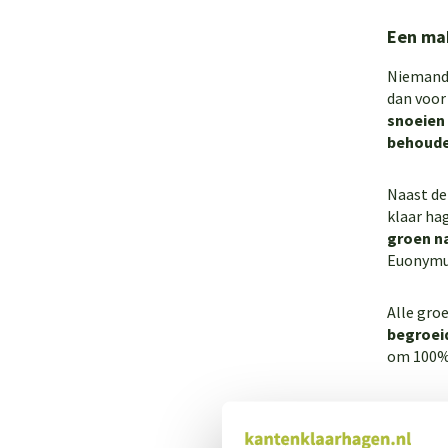
Een mak
Niemand w
dan voor
snoeien
behouden
Naast de
klaar ha
groen n
Euonym
Alle gro
begroei
om 100% 
Bekijk h