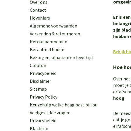
omgeving
Over ons
Contact
Er is ee
Hoveniers
belangri
Algemene voorwaarden
zijn bla
Verzenden & retourneren
hebben v
Retour aanmelden
Betaalmethoden
Bekijk h
Bezorgen, plaatsen en levertijd
Colofon
Hoe hoo
Privacybeleid
Over het
Disclaimer
moet je d
Sitemap
erfafsch
Privacy Policy
hoog
.
Keuzehulp welke haag past bij jou
Veelgestelde vragen
De meest
dat je go
Privacybeleid
erfafsch
Klachten