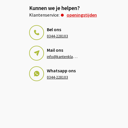
Kunnen we je helpen?
Klantenservice:
openingstijden
Bel ons
0344-228103
Mail ons
i
nfo@kantenklaarhagen.nl
Whatsapp ons
0344-228103