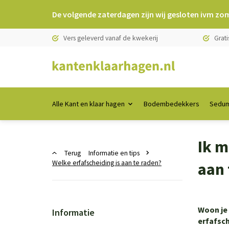
De volgende zaterdagen zijn wij gesloten ivm zo
Vers geleverd vanaf de kwekerij
Grati
Alle Kant en klaar hagen
Bodembedekkers
Sedum
Ik m
Terug
Informatie en tips
Welke erfafscheiding is aan te raden?
aan 
Woon je 
Informatie
erfafsc