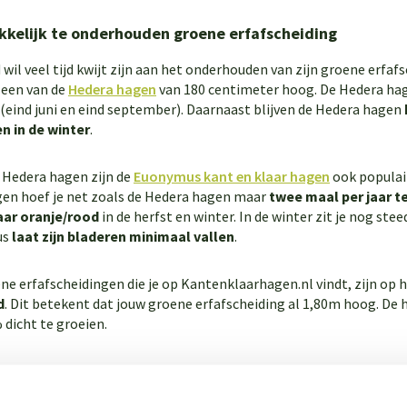
kelijk te onderhouden groene erfafscheiding
il veel tijd kwijt zijn aan het onderhouden van zijn groene erfafs
 een van de
Hedera hagen
van 180 centimeter hoog. De Hedera ha
(eind juni en eind september). Daarnaast blijven de Hedera hagen
 in de winter
.
 Hedera hagen zijn de
Euonymus kant en klaar hagen
ook populai
gen hoef je net zoals de Hedera hagen maar
twee maal per jaar t
aar oranje/rood
in de herfst en winter. In de winter zit je nog stee
us
laat zijn bladeren minimaal vallen
.
ene erfafscheidingen die je op Kantenklaarhagen.nl vindt, zijn o
d
. Dit betekent dat jouw groene erfafscheiding al 1,80m hoog. De
dicht te groeien.
ier al onze makkelijk te onderhouden erfafscheidingen