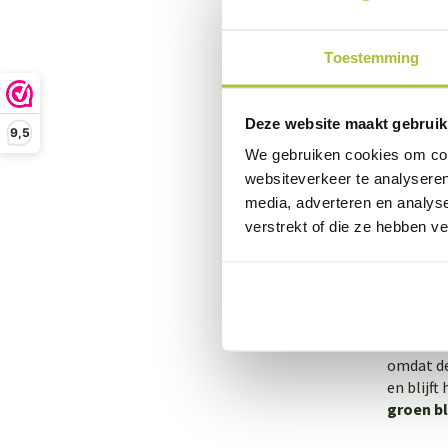
Toestemming
Wat kos
Wat de to
Deze website maakt gebruik
erfafsch
9,5
staffelk
We gebruiken cookies om cont
websiteverkeer te analyseren
media, adverteren en analys
Daarnaas
verstrekt of die ze hebben v
manier a
onder he
Welke h
Welke ha
omdat de
en blijft
groen bli