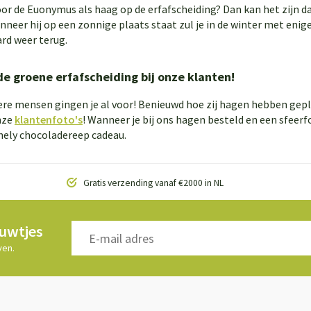
oor de Euonymus als haag op de erfafscheiding? Dan kan het zijn dat
neer hij op een zonnige plaats staat zul je in de winter met enige 
ard weer terug.
de groene erfafscheiding bij onze klanten!
ere mensen gingen je al voor! Benieuwd hoe zij hagen hebben gepla
nze
klantenfoto's
! Wanneer je bij ons hagen besteld en een sfeer
ely chocoladereep cadeau.
Gratis verzending vanaf €2000 in NL
euwtjes
ven.