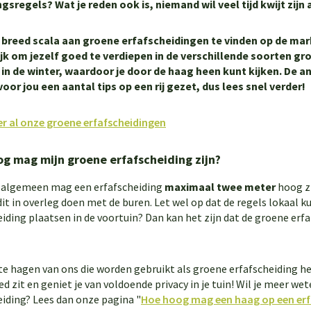
sregels? Wat je reden ook is, niemand wil veel tijd kwijt zijn
n breed scala aan groene erfafscheidingen te vinden op de mar
jk om jezelf goed te verdiepen in de verschillende soorten gr
d in de winter, waardoor je door de haag heen kunt kijken. De 
oor jou een aantal tips op een rij gezet, dus lees snel verder!
ier al onze groene erfafscheidingen
g mag mijn groene erfafscheiding zijn?
 algemeen mag een erfafscheiding
maximaal twee meter
hoog zi
it in overleg doen met de buren. Let wel op dat de regels lokaal k
eiding plaatsen in de voortuin? Dan kan het zijn dat de groene erf
e hagen van ons die worden gebruikt als groene erfafscheiding he
ed zit en geniet je van voldoende privacy in je tuin! Wil je meer w
eiding? Lees dan onze pagina "
Hoe hoog mag een haag op een erfa