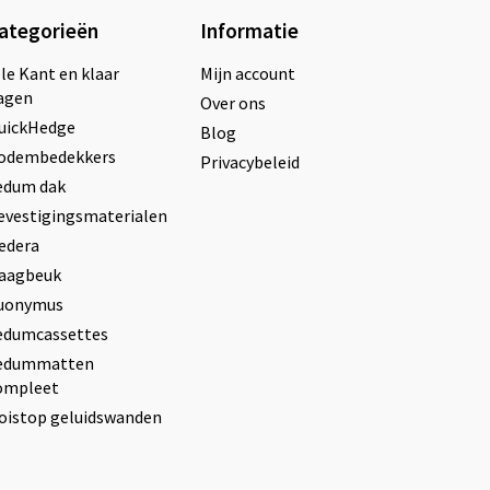
ategorieën
Informatie
lle Kant en klaar
Mijn account
agen
Over ons
uickHedge
Blog
odembedekkers
Privacybeleid
edum dak
evestigingsmaterialen
edera
aagbeuk
uonymus
edumcassettes
edummatten
ompleet
oistop geluidswanden