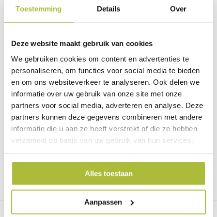
sommige gevallen beter kiezen voor een Hedera als
Toestemming
Details
Over
haagsoort.
Het plaatsen van de Kardinaalsmuts
Deze website maakt gebruik van cookies
De Euonymus kardinaalsmuts hagen zijn gemakkelijk zelf te
We gebruiken cookies om content en advertenties te
plaatsen. Met onze
handleiding
heb je binnen een mum van
personaliseren, om functies voor social media te bieden
tijd een natuurlijk afscheiding in je tuin. Je kunt de Euonymus
en om ons websiteverkeer te analyseren. Ook delen we
kardinaalsmuts hagen plaatsen met hardhouten of ijzeren
palen. Dit is smaak gerelateerd. Qua stevigheid maakt het
informatie over uw gebruik van onze site met onze
voor de hagen niets uit.
partners voor social media, adverteren en analyse. Deze
partners kunnen deze gegevens combineren met andere
Liever de Euonymus kardinaalsmuts haag tegen een muur
informatie die u aan ze heeft verstrekt of die ze hebben
plaatsen? Dan heb je geen palen nodig en kun je de hagen
verzameld op basis van uw gebruik van hun services.
bevestigen met muurbeugels. Daarnaast is het ook mogelijk
om de Euonymus kardinaalsmuts door onze hovenier te laten
plaatsen. Voor het berekenen van de kosten voor het
plaatsen van de hagen, vind je op onze website
Alles toestaan
een
speciale tool
die je kunt gebruiken hiervoor.
Aanpassen
Gratis verzending vanaf €2000 in NL