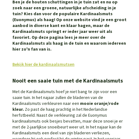
Ben je de houten schuttingen in je tuin zat en nu op
zoek naar een groene, natuurlijke afscheiding in je
tuin? Kies dan voor de populaire Kardinaalsmuts
(Euonymus) als haag! Op onze website vind je een groot
aanbod in diverse kant en klaar hagen, maar de
Kardinaalsmuts springt er ieder jaar weer uit als
favoriet. Op deze pagina lees je meer over de
Kardinaalsmuts als haag in de tuin en waarom iedereen
hier zo'n fan van is.
Bekijk hier de kardinaalsmutsen
Nooit een saaie tuin met de Kardinaalsmuts
Met de Kardinaalsmuts hoef je niet bang te zijn voor een
saaie tuin. In het najaar zullen de bladeren van de
Kardinaalsmuts verkleuren naar een
mooie oranje/rode
kleur.
Zo past de haag prachtig in het Nederlandse
herfstbeeld. Naast de verkleuring zal de Euonymus
kardinaalsmuts ook besjes bevatten, maar deze snoei je er
met de 2-jaarlijkse snoeibeurt weer uit. In het najaar kan de
Kardinaalsmuts een deel van zijn bladeren verliezen,
waardoor hij ook perfect bij de winter past. In het voorjaar