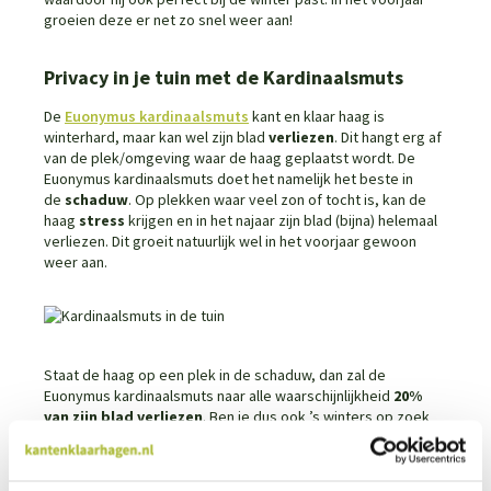
groeien deze er net zo snel weer aan!
Privacy in je tuin met de Kardinaalsmuts
De
Euonymus kardinaalsmuts
kant en klaar haag is
winterhard, maar kan wel zijn blad
verliezen
. Dit hangt erg af
van de plek/omgeving waar de haag geplaatst wordt. De
Euonymus kardinaalsmuts doet het namelijk het beste in
de
schaduw
. Op plekken waar veel zon of tocht is, kan de
haag
stress
krijgen en in het najaar zijn blad (bijna) helemaal
verliezen. Dit groeit natuurlijk wel in het voorjaar gewoon
weer aan.
Staat de haag op een plek in de schaduw, dan zal de
Euonymus kardinaalsmuts naar alle waarschijnlijkheid
20%
van zijn blad verliezen
. Ben je dus ook ’s winters op zoek
naar privacy? Kijk dan goed na of jouw omgeving geschikt is
voor de Euonymus kardinaalsmuts. Om er zeker van te zijn
dat je het hele jaar door privacy in je tuin hebt, kun je in