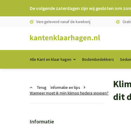
De volgende zaterdagen zijn wij gesloten ivm zo
Vers geleverd vanaf de kwekerij
Grati
Alle Kant en klaar hagen
Bodembedekkers
Sedum
Klim
Terug
Informatie en tips
Wanneer moet ik mijn klimop hedera snoeien?
dit 
Informatie