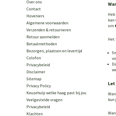
Over ons
Wan
Contact
Heb 
Hoveniers
kan 
Algemene voorwaarden
om
Verzenden & retourneren
Retour aanmelden
Het 
Betaalmethoden
Bezorgen, plaatsen en levertijd
Sn
Colofon
vo
Da
Privacybeleid
we
Disclaimer
Sitemap
Let
Privacy Policy
Keuzehulp welke haag past bij jou
Wann
kun 
Veelgestelde vragen
Privacybeleid
Wann
Klachten