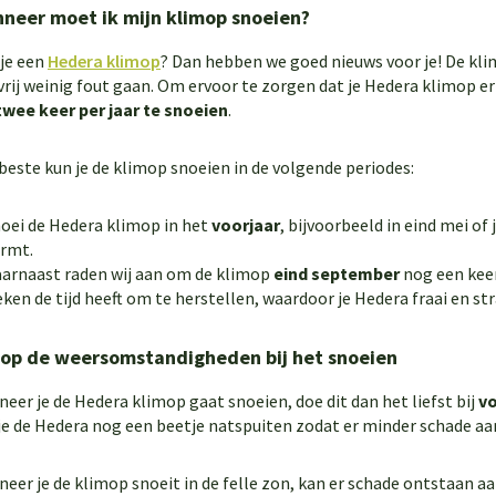
neer moet ik mijn klimop snoeien?
je een
Hedera klimop
? Dan hebben we goed nieuws voor je! De kli
vrij weinig fout gaan. Om ervoor te zorgen dat je Hedera klimop er h
twee keer per jaar te snoeien
.
beste kun je de klimop snoeien in de volgende periodes:
oei de Hedera klimop in het
voorjaar
, bijvoorbeeld in eind mei of
rmt.
arnaast raden wij aan om de klimop
eind september
nog een keer
ken de tijd heeft om te herstellen, waardoor je Hedera fraai en str
 op de weersomstandigheden bij het snoeien
eer je de Hedera klimop gaat snoeien, doe dit dan het liefst bij
vo
je de Hedera nog een beetje natspuiten zodat er minder schade aa
eer je de klimop snoeit in de felle zon, kan er schade ontstaan 