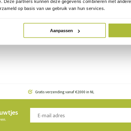
e. Deze partners kunnen deze gegevens combineren met andere i
naast zorgt het snoeien van de klimop ervoor dat de haag mooi in m
erzameld op basis van uw gebruik van hun services.
op haag dicht bij je huis? Dan zorgt het snoeien er ook voor dat d
twortels kunnen zich erg stevig vastzetten aan de stenen en de 
Aanpassen
jk hier alle kant en klaar klimop hagen van Kantenklaarhagen.nl!
Gratis verzending vanaf €2000 in NL
euwtjes
ven.