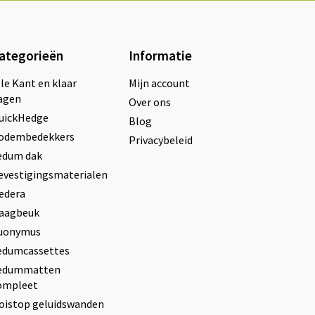
ategorieën
Informatie
lle Kant en klaar
Mijn account
agen
Over ons
uickHedge
Blog
odembedekkers
Privacybeleid
edum dak
evestigingsmaterialen
edera
aagbeuk
uonymus
edumcassettes
edummatten
ompleet
oistop geluidswanden