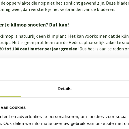
 de oppervlakte die nog niet het zonlicht gewend zijn. Deze blade
zonnig weer, dan versterk je het verbranden van de bladeren.
er je klimop snoeien? Dat kan!
klimop is natuurlijk een klimplant. Het kan voorkomen dat de kli
ruipt. Het is geen probleem om de Hedera plaatselijk vaker te snoe
60 tot 100 centimeter per jaar groeien
! Dus het is aan te raden 
 moet ik een klimop snoeien?
unt je klimop snoeien met een
heggenschaar
. Zorg ervoor dat je
 groeien! Wanneer je snoeit, doe dit dan
van onderen naar boven
Details
rom moet ik mijn (Hedera) klimop snoeien?
 van cookies
eer je een klimop Hedera bij Kantenklaarhagen.nl besteld, is deze 
neer je
2 maal per jaar
de klimop snoeit, dan zorg je er op die mani
ent en advertenties te personaliseren, om functies voor social
mooie volle haag. Voor iedere tak die je van de klimop snoeit, krij
. Ook delen we informatie over uw gebruik van onze site met on