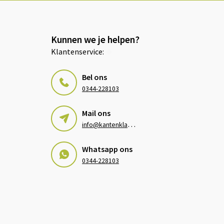
Kunnen we je helpen?
Klantenservice:
Bel ons
0344-228103
Mail ons
i
nfo@kantenklaarhagen.nl
Whatsapp ons
0344-228103