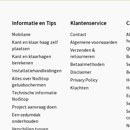
Informatie en Tips
Klantenservice
C
Mobilane
Contact
A
h
Kant en klaar haag zelf
Algemene voorwaarden
plaatsen
Q
Verzenden &
Kant en klaarhagen
retourneren
B
berekenen
Betaalmethoden
S
Installatiehandleidingen
Disclaimer
B
Alles over NoiStop
Privacy Policy
H
geluidsschermen
Klachten
H
Technische informatie
E
NoiStop
S
Project aanvraag doen
S
Een sedumdak
c
onderhouden
N
Verschillen tussen