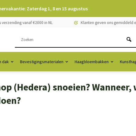
mervakantie: Zaterdag 1, 8 en 15 augustus
s verzending vanaf €2000 in NL
Klanten geven ons gemiddeld e
 dak
Bevestigingsmaterialen
Haagbloembakken
Kunstha
op (Hedera) snoeien? Wanneer,
doen?