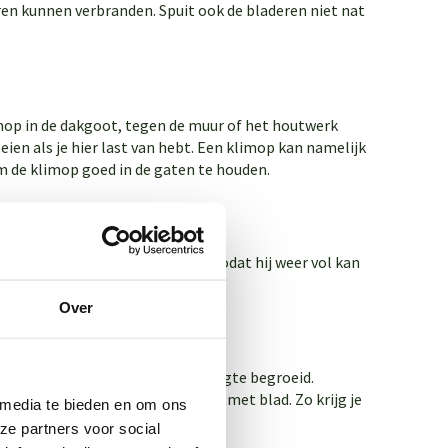
ren kunnen verbranden. Spuit ook de bladeren niet nat
mop in de dakgoot, tegen de muur of het houtwerk
ien als je hier last van hebt. Een klimop kan namelijk
om de klimop goed in de gaten te houden.
 jouw klimop lekker kort snoeit, zodat hij weer vol kan
.
Over
bij levering al tot volledige hoogte begroeid.
er voor dat de haag voller groeit met blad. Zo krijg je
 media te bieden en om ons
g je weer twee takken terug.
ze partners voor social