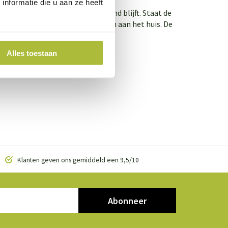
nformatie die u aan ze heeft
odel blijft en dat de haag gezond blijft. Staat de
e haag geen schade kan aanrichten aan het huis. De
voegen.
Alles toestaan
Klanten geven ons gemiddeld een 9,5/10
Abonneer