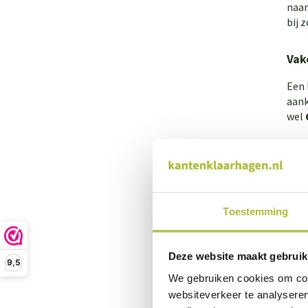
naar
bij 
Vak
Een 
aank
wel
Hoe
Je k
gaan
Toestemming
Waa
Deze website maakt gebruik
Wann
9,5
Wan
We gebruiken cookies om cont
een 
websiteverkeer te analyseren