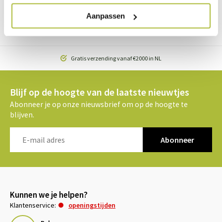
maken of wil je graag meer advies? Neem dan telefonisch of
Aanpassen
via de e-mail contact met ons op. Ook zijn we van maandag
t/m vrijdag te bereiken via onze chat.
Gratis verzending vanaf €2000 in NL
Blijf op de hoogte van de laatste nieuwtjes
Abonneer je op onze nieuwsbrief om op de hoogte te
blijven.
Abonneer
Kunnen we je helpen?
Klantenservice:
openingstijden