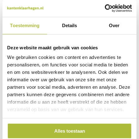
De planten schilderijen zijn geschikt voor binnen- en buiten
gebruik. Perfect om op te hangen in je woonkamer, op je
kantoor of buiten onder de overkapping.
Toestemming
Details
Over
Kant en klare groene muur in plantenbak
Deze website maakt gebruik van cookies
Ben je op zoek naar
zicht afscherming
voor in de tuin? Dan
We gebruiken cookies om content en advertenties te
is een
grote kunsthaag in een polyester plantenbak
een
goede optie! De kunsthagen zijn aan 2 kanten aangebracht
personaliseren, om functies voor social media te bieden
aan een stalen raster. Hierdoor is de kunsthaag 100% groen
en om ons websiteverkeer te analyseren. Ook delen we
en genieten ook je buren van een mooie
kant en klare
informatie over uw gebruik van onze site met onze
kunsthaag
. De bladeren van de kunsthaag zijn haast niet van
partners voor social media, adverteren en analyse. Deze
echt te onderscheiden van echte bladeren dankzij de details.
De bladeren zijn ook voorzien van een
UV
partners kunnen deze gegevens combineren met andere
bescherming
zodat ze na jaren nog steeds diepgroen zijn.
informatie die u aan ze heeft verstrekt of die ze hebben
verzameld op basis van uw gebruik van hun services.
Alles toestaan
Al onze kunsthagen hebben geen onderhoud nodig en zijn
daardoor makkelijk in gebruik. Vind je het lastig een keuze te