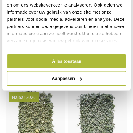
en om ons websiteverkeer te analyseren. Ook delen we
informatie over uw gebruik van onze site met onze
partners voor social media, adverteren en analyse. Deze
partners kunnen deze gegevens combineren met andere
informatie die u aan ze heeft verstrekt of die ze hebben
Kant en klaar haag
Kant en klaar haag
verzameld op basis van uw gebruik van hun services.
Elaeagnus Ebbingei
Pyracantha Dart’s Red
(Olijfwilg) 120x180 cm
(Vuurdoorn) 120x155 cm
bxh
Alles toestaan
249,95
172,00
Aanpassen
Najaar 2026