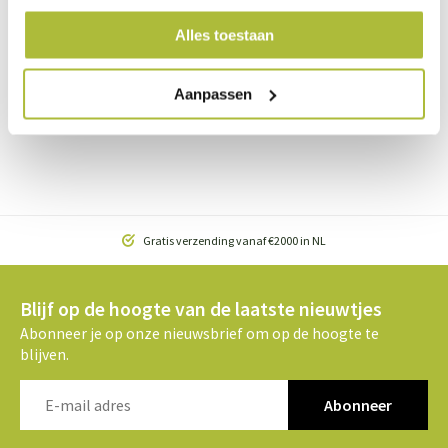
Afhankelijk van de soort haag die je in de haagbak wenst en
Alles toestaan
welke maat de kant en klaar haag heeft,
kan de hoogte
van de haagbak inclusief haag verschillen
. Let erop dat
Aanpassen
de hoogte van de haag wordt opgeteld bij de hoogte van de
hardhouten haagbak.
Gratis verzending vanaf €2000 in NL
Blijf op de hoogte van de laatste nieuwtjes
Abonneer je op onze nieuwsbrief om op de hoogte te
blijven.
Abonneer