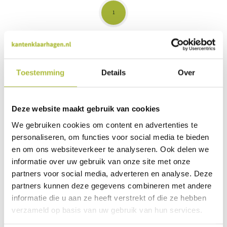
1
Pagina 1 van 1
Toestemming
Details
Over
Hardhouten haagbak voor je haag
Voor het creëren van een afscheiding op bijvoorbeeld je
dakterras of balkon kun je onze
hardhouten haagbakken
Deze website maakt gebruik van cookies
met kant en klaar haag
bestellen. Je kunt zelf bepalen
We gebruiken cookies om content en advertenties te
welke haag je in de haagbak geplant wil hebben. Optioneel
personaliseren, om functies voor social media te bieden
kun je onder de haagbak ook nog
wieltjes laten
en om ons websiteverkeer te analyseren. Ook delen we
monteren
. We kunnen de haagbakken kant-en-klaar voor
informatie over uw gebruik van onze site met onze
je leveren, maar je kunt de hardhouten haagbakken
ook los
partners voor social media, adverteren en analyse. Deze
bestellen
. We leveren ook twee losse hardhouten
partners kunnen deze gegevens combineren met andere
haagbakken geschikt voor 2 en 3 hagen. Deze worden
informatie die u aan ze heeft verstrekt of die ze hebben
exclusief haag geleverd. Een haag kun je er los bij bestellen.
verzameld op basis van uw gebruik van hun services.
Kantenklaar haag in hardhouten haagbak