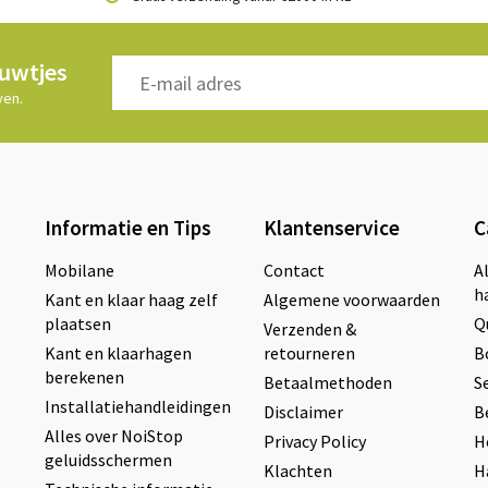
euwtjes
ven.
Informatie en Tips
Klantenservice
C
Mobilane
Contact
A
h
Kant en klaar haag zelf
Algemene voorwaarden
plaatsen
Q
Verzenden &
Kant en klaarhagen
retourneren
B
berekenen
Betaalmethoden
S
Installatiehandleidingen
Disclaimer
B
Alles over NoiStop
Privacy Policy
H
geluidsschermen
Klachten
H