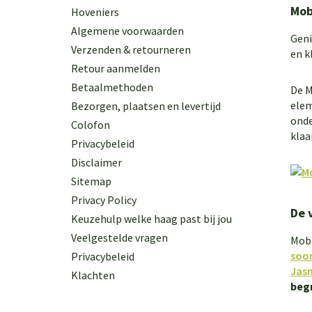
Mob
Hoveniers
Algemene voorwaarden
Geni
Verzenden & retourneren
en k
Retour aanmelden
Betaalmethoden
De M
elem
Bezorgen, plaatsen en levertijd
onde
Colofon
klaa
Privacybeleid
Disclaimer
Sitemap
Privacy Policy
De 
Keuzehulp welke haag past bij jou
Veelgestelde vragen
Mobi
soo
Privacybeleid
Jas
Klachten
beg