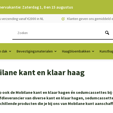
mervakantie: Zaterdag 1, 8 en 15 augustus
s verzending vanaf €2000 in NL
Klanten geven ons gemiddeld e
 dak
Bevestigingsmaterialen
Haagbloembakken
Kunstha
lane kant en klaar haag
 ook de Mobilane kant en klaar hagen én sedumcassettes bij 
dleverancier van diverse kant en klaar hagen, sedumcassette
chillende producten die je bij ons van Mobilane kunt aanschaf