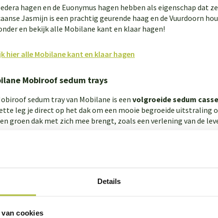
edera hagen en de Euonymus hagen hebben als eigenschap dat ze s
aanse Jasmijn is een prachtig geurende haag en de Vuurdoorn houd
onder en bekijk alle Mobilane kant en klaar hagen!
jk hier alle Mobilane kant en klaar hagen
ilane Mobiroof sedum trays
obiroof sedum tray van Mobilane is een
volgroeide sedum casset
ette leg je direct op het dak om een mooie begroeide uitstraling op
een groen dak met zich mee brengt, zoals een verlening van de leve
obilane Mobiroof sedum tray bestaat uit 5 tot 8 verschillende se
Details
te en licht hellende daken tot 10 graden. Meer informatie over
Mo
jk hier de Mobilane Mobiroof sedum tray
 van cookies