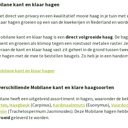
ilane kant en klaar hagen
et direct van privacy en een kwalitatief mooie haag in je tuin met
laar hagen groeien op een van de kwekerijen in Nederland en word
obilane kant en klaar haag is een
direct volgroeide haag
. De ha
ent en groeien als klimop tegen een roestvast metalen raster. Je
raan de kant en klaar haag vast zit geheel in de grond tussen tw
r hagen met de mee te bestellen beugels. Zo heb je in een handomd
verschillende Mobilane kant en klare haagsoorten
lane heeft een uitgebreid assortiment in hagen, waaronder de b
rten
,
Haagbeuk
(Carpinus),
Kardinaalsmuts
(Euonymus),
Vuurdo
mijn
(Trachelospermum Jasminoides). Deze Mobilane hagen hebbe
roeid
geleverd te worden.