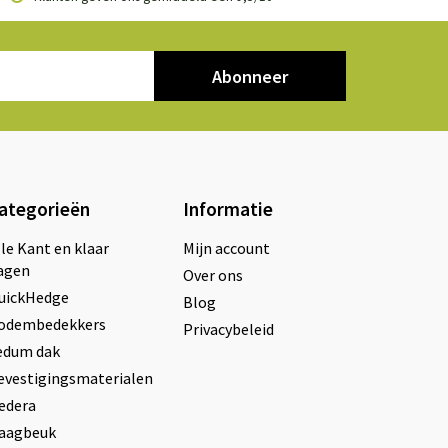
Abonneer
ategorieën
Informatie
lle Kant en klaar
Mijn account
agen
Over ons
uickHedge
Blog
odembedekkers
Privacybeleid
edum dak
evestigingsmaterialen
edera
aagbeuk