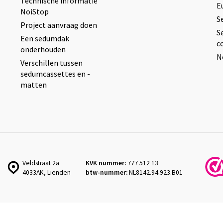
Technische informatie
E
NoiStop
S
Project aanvraag doen
S
Een sedumdak
c
onderhouden
N
Verschillen tussen
sedumcassettes en -
matten
Veldstraat 2a
KVK nummer:
777 512 13
4033AK, Lienden
btw-nummer:
NL8142.94.923.B01