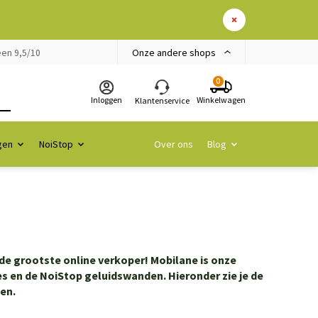
Onze andere shops
en 9,5/10
0
Inloggen
Winkelwagen
Klantenservice
gen
NoiStop
Over ons
Blog
de grootste online verkoper! Mobilane is onze
s en de NoiStop geluidswanden. Hieronder zie je de
fen.