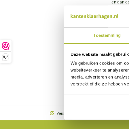
en aan d
Koop me
Mest voo
mestkor
Toestemming
emmers m
Deze website maakt gebruik
Je sed
9,5
We gebruiken cookies om cont
Naast he
websiteverkeer te analyseren
ieder ha
media, adverteren en analys
onderhou
verstrekt of die ze hebben v
ook rege
sedum sl
Vers geleverd vanaf de kwekerij