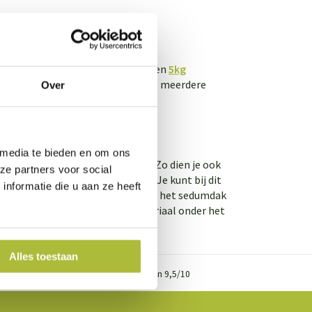
d je emmers van
1kg mestkorrels
en
5kg
 mee te bemesten. Shop je bij ons meerdere
Over
 media te bieden en om ons
tjes nog
meer onderhoud nodig
. Zo dien je ook
ze partners voor social
e sedumplantjes te verwijderen. Je kunt bij dit
nformatie die u aan ze heeft
r sterk genoeg. Daarnaast dien je het sedumdak
De plantjes en het drainagemateriaal onder het
Alles toestaan
Klanten geven ons gemiddeld een 9,5/10