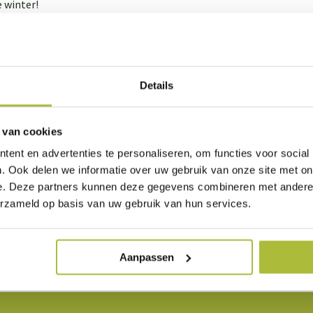
e winter!
st voor je sedumdak voordelig online
r je sedumdak shop je ook gewoon online! In ons assortiment vin
rels
. 1kg mest is voldoende om een sedumdak van 40 m2 eenmalig
Details
est? Dan ontvang je korting!
 van cookies
umdak heeft nog meer onderhoud nodig
ent en advertenties te personaliseren, om functies voor social
t halfjaarlijks bemesten van het sedumdak hebben de sedumplan
. Ook delen we informatie over uw gebruik van onze site met on
lf jaar het sedumdak na te lopen en het onkruid handmatig tussen d
e. Deze partners kunnen deze gegevens combineren met andere i
d gewoon over het sedumdak heen lopen. De plantjes zijn hiervoo
erzameld op basis van uw gebruik van hun services.
lmatig te besproeien met water in langere periodes van droogte. 
aan het water op.
Aanpassen
Gratis verzending vanaf €2000 in NL