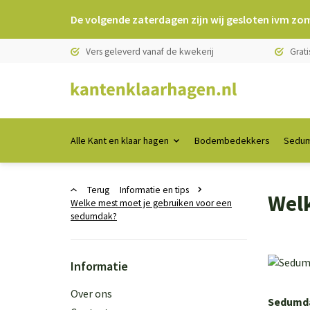
De volgende zaterdagen zijn wij gesloten ivm zo
Vers geleverd vanaf de kwekerij
Grati
Alle Kant en klaar hagen
Bodembedekkers
Sedum
Terug
Informatie en tips
Welk
Welke mest moet je gebruiken voor een
sedumdak?
Informatie
Over ons
Sedumda