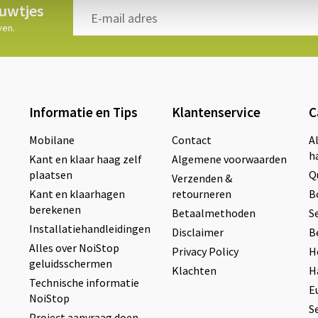
euwtjes
ven.
Informatie en Tips
Klantenservice
C
Mobilane
Contact
A
h
Kant en klaar haag zelf
Algemene voorwaarden
plaatsen
Q
Verzenden &
Kant en klaarhagen
retourneren
B
berekenen
Betaalmethoden
S
Installatiehandleidingen
Disclaimer
B
Alles over NoiStop
Privacy Policy
H
geluidsschermen
Klachten
H
Technische informatie
E
NoiStop
S
Project aanvraag doen