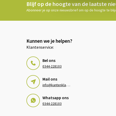
Blijf op de hoogte van de laatste ni
Abonneer je op onze nieuwsbrief om op de hoogte te blij
Kunnen we je helpen?
Klantenservice:
Bel ons
0344-228103
Mail ons
i
nfo@kantenklaarhagen.nl
Whatsapp ons
0344-228103