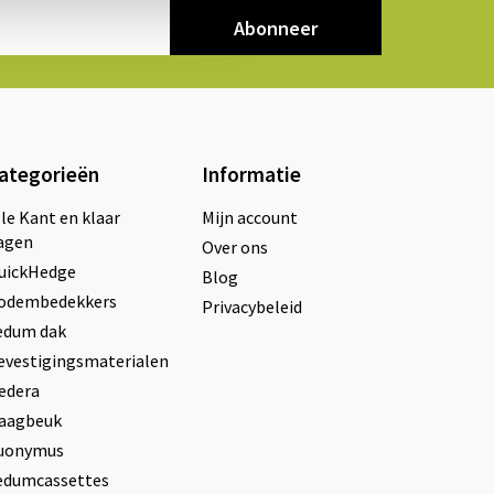
Abonneer
ategorieën
Informatie
lle Kant en klaar
Mijn account
agen
Over ons
uickHedge
Blog
odembedekkers
Privacybeleid
edum dak
evestigingsmaterialen
edera
aagbeuk
uonymus
edumcassettes