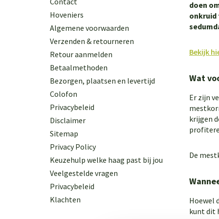
Contact
doen om 
Hoveniers
onkruid 
sedumda
Algemene voorwaarden
Verzenden & retourneren
Bekijk h
Retour aanmelden
Betaalmethoden
Wat vo
Bezorgen, plaatsen en levertijd
Colofon
Er zijn 
Privacybeleid
mestkorr
krijgen 
Disclaimer
profiter
Sitemap
Privacy Policy
De mestk
Keuzehulp welke haag past bij jou
Veelgestelde vragen
Wannee
Privacybeleid
Klachten
Hoewel d
kunt dit