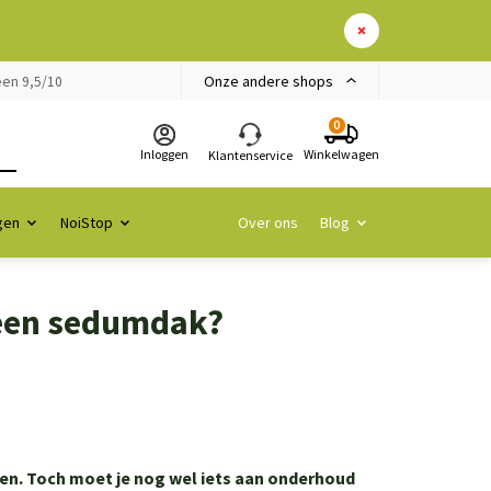
Onze andere shops
en 9,5/10
0
Inloggen
Winkelwagen
Klantenservice
gen
NoiStop
Over ons
Blog
 een sedumdak?
n. Toch moet je nog wel iets aan onderhoud