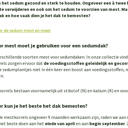
het sedum gezond en sterk te houden. Ongeveer een à twee ke
te verwijderen en ook om het sedum te voorzien van mest. Ma
k en hoe vaak dien je het dak te bemesten?
ier de sedum mest en meer
or mest moet je gebruiken voor een sedumdak?
verschillende soorten mest voor sedumdaken. In onze collectie vind
els zorgen ervoor dat
de
voedingsstoffen geleidelijk en geco
de sedumplantjes niet in één keer een boost aan voedingsstoffen,
en.
orrels bestaan voornamelijk uit stikstof (N) en kalium (K) en voo
r kun je het beste het dak bemesten?
e mestkorrels ongeveer 9 maanden werkzaam zijn, raden we aan o
 het beste doen aan het
einde van april
en aan
begin
september
.