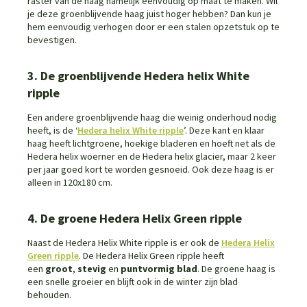
raster van de haag namelijk eenvoudig op maat te maken. Wil
je deze groenblijvende haag juist hoger hebben? Dan kun je
hem eenvoudig verhogen door er een stalen opzetstuk op te
bevestigen.
3. De groenblijvende Hedera helix White
ripple
Een andere groenblijvende haag die weinig onderhoud nodig
heeft, is de ‘
Hedera helix White ripple
’. Deze kant en klaar
haag heeft lichtgroene, hoekige bladeren en hoeft net als de
Hedera helix woerner en de Hedera helix glacier, maar 2 keer
per jaar goed kort te worden gesnoeid. Ook deze haag is er
alleen in 120x180 cm.
4. De groene Hedera Helix Green ripple
Naast de Hedera Helix White ripple is er ook de
Hedera Helix
Green ripple
. De Hedera Helix Green ripple heeft
een
groot
,
stevig
en
puntvormig blad
. De groene haag is
een snelle groeier en blijft ook in de winter zijn blad
behouden.