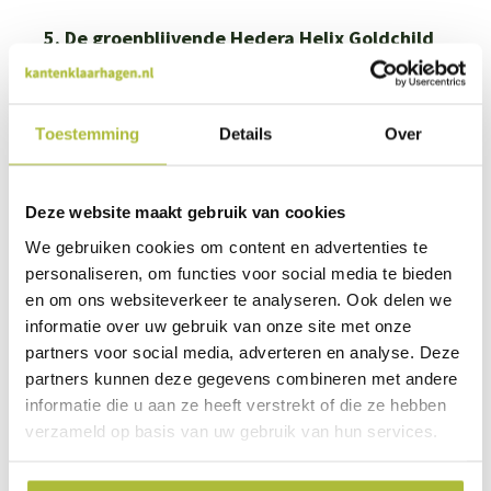
5. De groenblijvende Hedera Helix Goldchild
De groenblijvende Hedera Helix Goldchild is te herkennen aan
de grijs/groene bladeren met een gele rand. Deze Hedera
soort is een langzamer groeiende hedera, maar kan prima
Toestemming
Details
Over
groeien in zowel de zon als in de schaduw. De Hedera Helix
Goldchild blijft ook in de winter mooi zijn blad behouden en is
verkrijgbaar in het
formaat 120x180 cm (BxH)
.
Deze website maakt gebruik van cookies
6. De altijd groene Hedera Hibernica
We gebruiken cookies om content en advertenties te
personaliseren, om functies voor social media te bieden
De Hedera hibernica kan iets beter tegen zeelucht dan de
andere Hedera hagen. Dus woon je dicht bij zee? Dan kun
en om ons websiteverkeer te analyseren. Ook delen we
je het beste deze Hedera bestellen! Verder is deze
informatie over uw gebruik van onze site met onze
groenblijvende haag
goed bestand tegen
partners voor social media, adverteren en analyse. Deze
ziekten
en
groeit hij heel makkelijk
. Zeker het jaar na het
partners kunnen deze gegevens combineren met andere
planten is regelmatig water geven wel belangrijk. De hagen
zijn als ze geleverd worden tot volledige hoogte begroeid.
informatie die u aan ze heeft verstrekt of die ze hebben
De Hedera Hibernica is alleen leverbaar in het
verzameld op basis van uw gebruik van hun services.
formaat
120x180 cm (BxH)
.