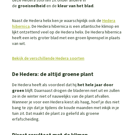
deze Hedera soorten zit onder andere in
de
groeisnelheid
en de
kleur van het blad
.
Naast de Hedera helix ken je waarschijnlijk ook de
Hedera
hibernica
. De Hedera hibernica is een atlantische klimop en
lijkt ontzettend veel op de Hedera helix. De Hedera hibernica
heeft een iets groter blad met een groen lijnenspel in plaats
van wit.
Bekijk de verschillende Hedera soorten
De Hedera: de altijd groene plant
De Hedera heeft als voordeel dat hij
het hele jaar door
groen
blijft. Daarnaast drogen de bladeren niet uit en zullen
ze in de winter niet of nauwelijks van de plant afvallen.
Wanneer je voor een Hedera kiest als haag, hoef je dus niet
bang te zijn dat je tijdens de koude maanden met inkijk in je
tuin zit. Dat maakt de plant zo geliefd als groene
erfafscheiding.
Direct resultaat met de klimop