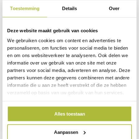
De Hedera helix Goldchild is een langzaam groeiende klimop.
Toestemming
Details
Over
De bladeren zijn grijs/groen van kleur en hebben een mooie
gele rand. Je kunt deze Hedera in de zon en in de schaduw
planten. Bekijk de
Hedera helix Golchild hier
.
Deze website maakt gebruik van cookies
De Hedera helix Glacier als kant en klaar
We gebruiken cookies om content en advertenties te
haag
personaliseren, om functies voor social media te bieden
en om ons websiteverkeer te analyseren. Ook delen we
De Hedera helix Glacier heeft mooie grijsgroene bladeren
informatie over uw gebruik van onze site met onze
met een lichte rand. De Hedera helix Glacier is ook een
makkelijke groeier en goed bestand tegen ziekten. Bekijk
partners voor social media, adverteren en analyse. Deze
de
Hedera helix Glacier hier
.
partners kunnen deze gegevens combineren met andere
informatie die u aan ze heeft verstrekt of die ze hebben
De Hedera helix Green ripple als kant en
verzameld op basis van uw gebruik van hun services.
klaar haag
De Hedera helix Green ripple is een iets langzamere groeier
Alles toestaan
dan de Hedera helix Woerner. Deze Hedera soort heeft mooie
donkergroene bladeren met geelgroene nerven. De Hedera
helix Green ripple kan net zoals de andere Hedera soorten in
Aanpassen
zowel de zon als de schaduw staan. Bekijk de
Hedera helix