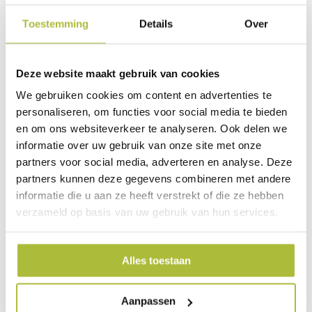
Toestemming
Details
Over
Palen ter bevestiging van kant en klare hagen
Voor het plaatsen van onze
kant en klaar hagen
heb
Deze website maakt gebruik van cookies
je
palen nodig
om de haagelementen tussen te plaatsen,
We gebruiken cookies om content en advertenties te
zodat de hagen mooi rechtop blijven staan. Je hebt keuze
personaliseren, om functies voor social media te bieden
uit
onbehandelde hardhouten palen
en
groen gecoate
en om ons websiteverkeer te analyseren. Ook delen we
ijzeren palen
.
informatie over uw gebruik van onze site met onze
Hardhouten palen voor kant en klaar heggen
partners voor social media, adverteren en analyse. Deze
partners kunnen deze gegevens combineren met andere
De
geschaafde hardhouten palen
zijn leverbaar in twee
informatie die u aan ze heeft verstrekt of die ze hebben
maten. Het verschilt per levering of de houten palen
verzameld op basis van uw gebruik van hun services.
geleverd worden
met
of zonder punt
. Als de palen worden
geleverd zonder punt kan je natuurlijk altijd de palen zelf
zagen in een punt als dat gewenst is. Voor kantenklaar
Alles toestaan
hagen van 220 cm hoog heb je
zes beugels
nodig voor de
bevestiging van de haag tussen de palen. Voor lagere kant
Aanpassen
en klaar hagen heb je
vier beugels
nodig.