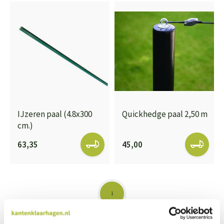
IJzeren paal (4.8x300
Quickhedge paal 2,50 m
cm.)
63,35
45,00
1
Pagina 1 van 1