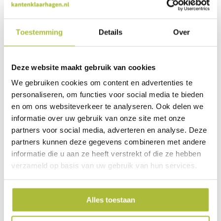
Opzetstuk om hagen 75
Opzetstuk om hagen
cm. te verhogen.
100 cm. te verhogen.
Toestemming
Details
Over
45,00
52,00
Deze website maakt gebruik van cookies
We gebruiken cookies om content en advertenties te
personaliseren, om functies voor social media te bieden
en om ons websiteverkeer te analyseren. Ook delen we
informatie over uw gebruik van onze site met onze
partners voor social media, adverteren en analyse. Deze
partners kunnen deze gegevens combineren met andere
informatie die u aan ze heeft verstrekt of die ze hebben
verzameld op basis van uw gebruik van hun services.
4 haken voor plaatsing
QuickHedge plantrek
QuickHedge hagen met
(borg)
Alles toestaan
raster