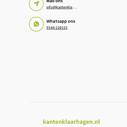
Mail ons
i
nfo@kantenklaarhagen.nl
Whatsapp ons
0344-228103