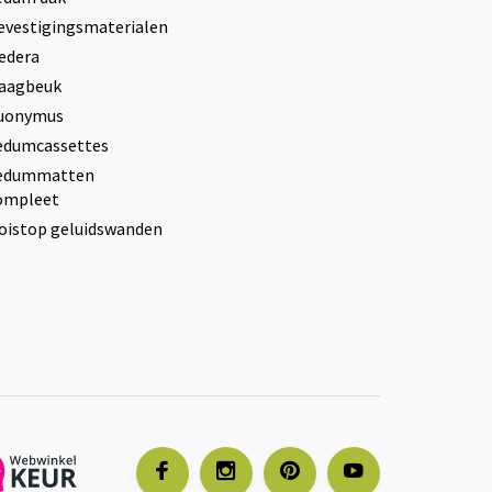
evestigingsmaterialen
edera
aagbeuk
uonymus
edumcassettes
edummatten
ompleet
oistop geluidswanden