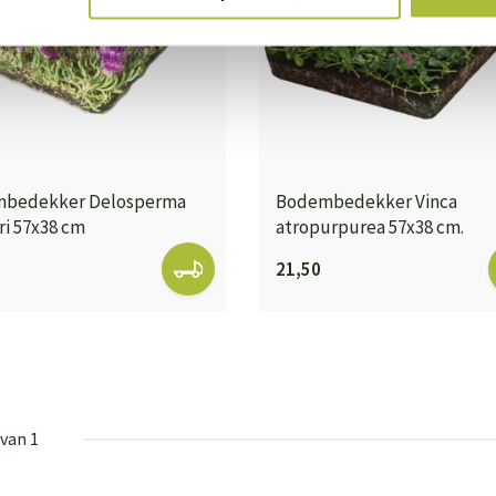
bedekker Delosperma
Bodembedekker Vinca
ri 57x38 cm
atropurpurea 57x38 cm.
21,50
 van 1