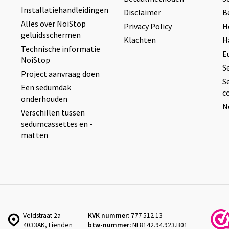
Installatiehandleidingen
Disclaimer
B
Alles over NoiStop
Privacy Policy
H
geluidsschermen
Klachten
H
Technische informatie
E
NoiStop
S
Project aanvraag doen
S
Een sedumdak
c
onderhouden
N
Verschillen tussen
sedumcassettes en -
matten
Veldstraat 2a
KVK nummer:
777 512 13
4033AK, Lienden
btw-nummer:
NL8142.94.923.B01