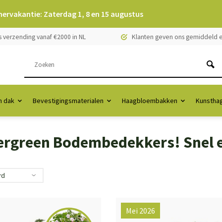
mervakantie: Zaterdag 1, 8 en 15 augustus
s verzending vanaf €2000 in NL
Klanten geven ons gemiddeld e
 dak
Bevestigingsmaterialen
Haagbloembakken
Kunstha
ergreen Bodembedekkers! Snel 
Mei 2026