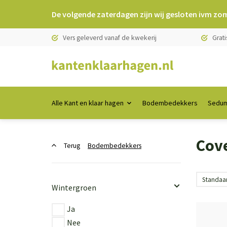
De volgende zaterdagen zijn wij gesloten ivm zo
Vers geleverd vanaf de kwekerij
Grati
Alle Kant en klaar hagen
Bodembedekkers
Sedum
Cov
Terug
Bodembedekkers
Wintergroen
Ja
Nee