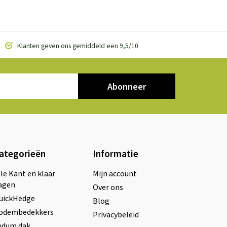
Klanten geven ons gemiddeld een 9,5/10
Abonneer
ategorieën
Informatie
lle Kant en klaar
Mijn account
agen
Over ons
uickHedge
Blog
odembedekkers
Privacybeleid
edum dak