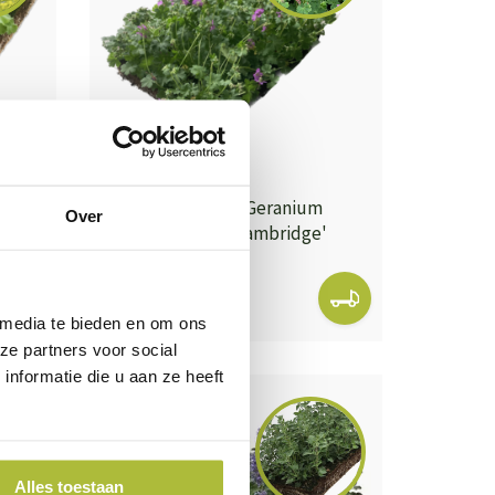
a
Bodembedekker Geranium
Over
Cantabrigiense 'Cambridge'
57x38 cm
21,50
 media te bieden en om ons
ze partners voor social
nformatie die u aan ze heeft
Alles toestaan