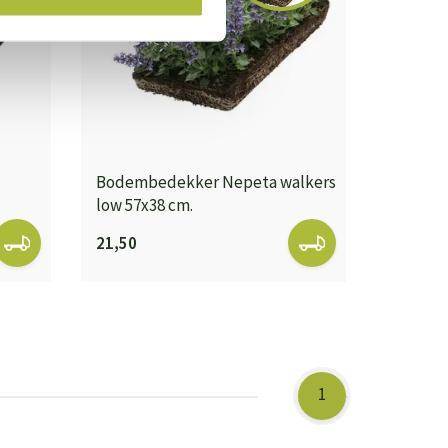
Bodembedekker Nepeta walkers
low 57x38 cm.
21,50
1