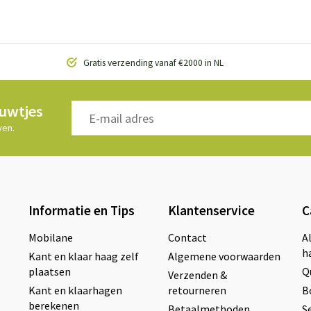
Gratis verzending vanaf €2000 in NL
euwtjes
ven.
Informatie en Tips
Klantenservice
C
Mobilane
Contact
A
h
Kant en klaar haag zelf
Algemene voorwaarden
plaatsen
Q
Verzenden &
Kant en klaarhagen
retourneren
B
berekenen
Betaalmethoden
S