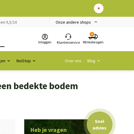
Onze andere shops
en 9,5/10
0
Inloggen
Winkelwagen
Klantenservice
gen
NoiStop
Over ons
Blog
een bedekte bodem
Snel
advies
Heb je vragen