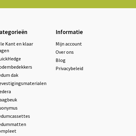
ategorieën
Informatie
lle Kant en klaar
Mijn account
agen
Over ons
uickHedge
Blog
odembedekkers
Privacybeleid
edum dak
evestigingsmaterialen
edera
aagbeuk
uonymus
edumcassettes
edummatten
ompleet