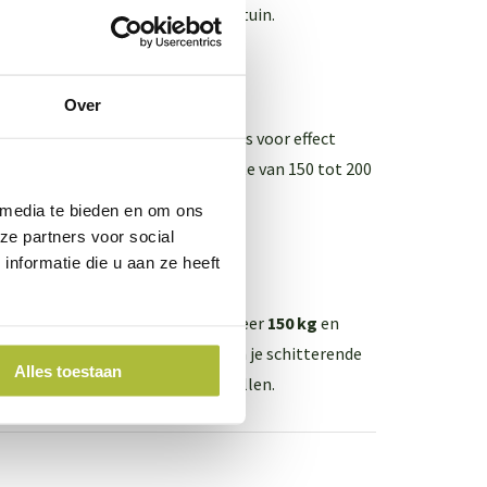
 tuin of op een andere plek in je tuin.
Over
beter wat de verschillende hoogtes voor effect
e van 100 centimeter en een hoogte van 150 tot 200
 media te bieden en om ons
ze partners voor social
nformatie die u aan ze heeft
laten zitten. De haag weegt ongeveer
150 kg
en
g te genieten van je privacy en van je schitterende
Alles toestaan
foon ~ 0344-228103 ~ aan ons stellen.