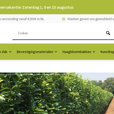
mervakantie: Zaterdag 1, 8 en 15 augustus
s verzending vanaf €2000 in NL
Klanten geven ons gemiddeld e
 dak
Bevestigingsmaterialen
Haagbloembakken
Kunstha