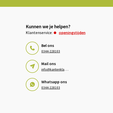
Kunnen we je helpen?
Klantenservice:
openingstijden
Bel ons
0344-228103
Mail ons
i
nfo@kantenklaarhagen.nl
Whatsapp ons
0344-228103