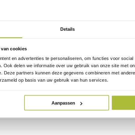
in waar je meer privacy wilt creëren of juist langs het terras van je
Details
ts een ladder of iets anders op de plek van bestemming. Zo zie je 
nodig hebt voor je tuin/erfafscheiding. De hagen hebben een lengt
 van cookies
eer per jaar terugsnoeien is voldoende.
ent en advertenties te personaliseren, om functies voor social
. Ook delen we informatie over uw gebruik van onze site met on
e. Deze partners kunnen deze gegevens combineren met andere i
g
erzameld op basis van uw gebruik van hun services.
n een kartonnen doos. Deze is bio-afbreekbaar en kun je gewoon 
or je het weet zit je heerlijk uit het zicht achter je prachtige haa
Aanpassen
. Heb je vragen dan kun je deze natuurlijk ook altijd
via mail
of tele