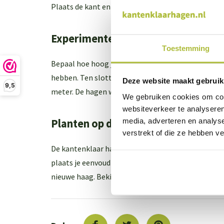
Plaats de kant en klare haag op de erfgrens van je tu
Experimenteer met de hoogte
Toestemming
Bepaal hoe hoog je de Laurier heg wil hebben. Plaa
hebben. Ten slotte reken je uit hoeveel hagen je 
Deze website maakt gebruik
9,5
meter. De hagen worden ongeveer 40 cm dik. Twee k
We gebruiken cookies om cont
websiteverkeer te analyseren
media, adverteren en analys
Planten op de plek van bestemmin
verstrekt of die ze hebben v
De kantenklaar hagen van laurierkers ontvang je i
plaats je eenvoudig met een kraantje in de grond. Vo
nieuwe haag. Bekijk hier de
plaatsingshandleiding