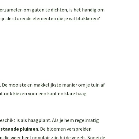
e verzamelen om gaten te dichten, is het handig om
 zijn de storende elementen die je wil blokkeren?
g. De mooiste en makkelijkste manier om je tuin af
nt ook kiezen voor een kant en klare haag
eschikt is als haagplant. Als je hem regelmatig
pstaande pluimen
. De bloemen verspreiden
 die weer heel populair zijn bij de vogels. Snoei de