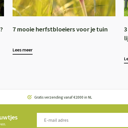
?
7 mooie herfstbloeiers voor je tuin
3
l
Lees meer
L
Gratis verzending vanaf €2000 in NL
euwtjes
ven.