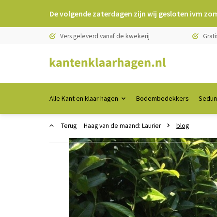
De volgende zaterdagen zijn wij gesloten ivm zo
Vers geleverd vanaf de kwekerij
Grati
Alle Kant en klaar hagen
Bodembedekkers
Sedum
Terug
Haag van de maand: Laurier
blog