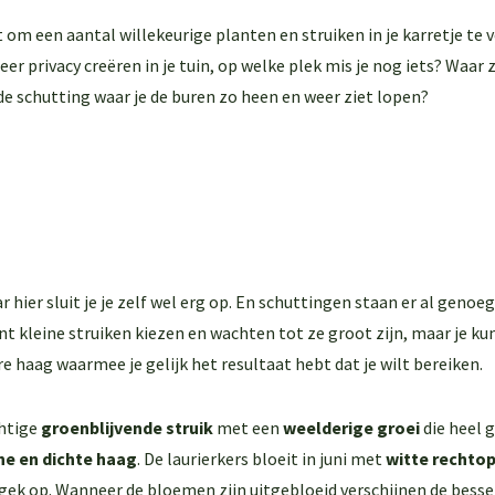
dt om een aantal willekeurige planten en struiken in je karretje t
eer privacy creëren in je tuin, op welke plek mis je nog iets? Waar
 de schutting waar je de buren zo heen en weer ziet lopen?
hier sluit je je zelf wel erg op. En schuttingen staan er al genoe
t kleine struiken kiezen en wachten tot ze groot zijn, maar je ku
are haag waarmee je gelijk het resultaat hebt dat je wilt bereiken.
chtige
groenblijvende struik
met een
weelderige groei
die heel g
e en dichte haag
. De laurierkers bloeit in juni met
witte rechto
er gek op. Wanneer de bloemen zijn uitgebloeid verschijnen de bessen