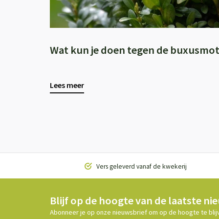
Wat kun je doen tegen de buxusmot
Lees meer
Vers geleverd vanaf de kwekerij
Blijf op de hoogte van de laatste ni
Abonneer je op onze nieuwsbrief om op de hoogte te blij