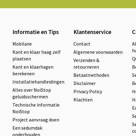
Informatie en Tips
Klantenservice
C
Mobilane
Contact
A
h
Kant en klaar haag zelf
Algemene voorwaarden
plaatsen
Q
Verzenden &
Kant en klaarhagen
retourneren
B
berekenen
Betaalmethoden
S
Installatiehandleidingen
Disclaimer
B
Alles over NoiStop
Privacy Policy
H
geluidsschermen
Klachten
H
Technische informatie
E
NoiStop
S
Project aanvraag doen
S
Een sedumdak
c
onderhouden