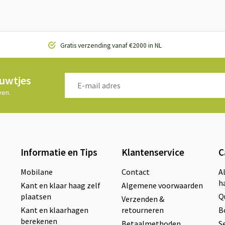
Gratis verzending vanaf €2000 in NL
euwtjes
ven.
Informatie en Tips
Klantenservice
C
Mobilane
Contact
A
h
Kant en klaar haag zelf
Algemene voorwaarden
plaatsen
Q
Verzenden &
Kant en klaarhagen
retourneren
B
berekenen
Betaalmethoden
S