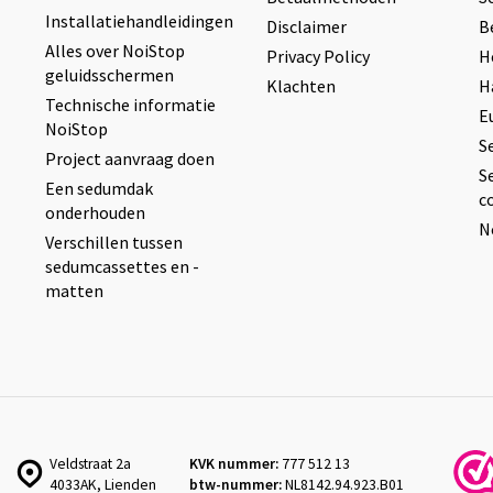
Installatiehandleidingen
Disclaimer
B
Alles over NoiStop
Privacy Policy
H
geluidsschermen
Klachten
H
Technische informatie
E
NoiStop
S
Project aanvraag doen
S
Een sedumdak
c
onderhouden
N
Verschillen tussen
sedumcassettes en -
matten
Veldstraat 2a
KVK nummer:
777 512 13
4033AK, Lienden
btw-nummer:
NL8142.94.923.B01