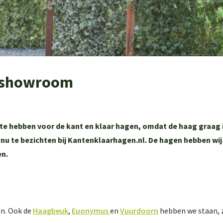
e showroom
e hebben voor de kant en klaar hagen, omdat de haag graag in
n nu te bezichten bij Kantenklaarhagen.nl. De hagen hebben wij
en.
an. Ook de
Haagbeuk
,
Euonymus
en
Vuurdoorn
hebben we staan, zo