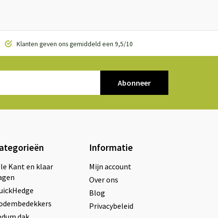
Klanten geven ons gemiddeld een 9,5/10
Abonneer
ategorieën
Informatie
lle Kant en klaar
Mijn account
agen
Over ons
uickHedge
Blog
odembedekkers
Privacybeleid
edum dak