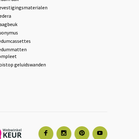
evestigingsmaterialen
edera
aagbeuk
uonymus
edumcassettes
edummatten
ompleet
oistop geluidswanden