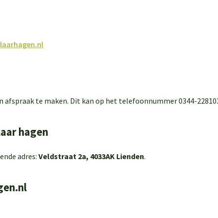
klaarhagen.nl
en afspraak te maken. Dit kan op het telefoonnummer 0344-22810
laar hagen
gende adres:
Veldstraat 2a, 4033AK Lienden
.
gen.nl