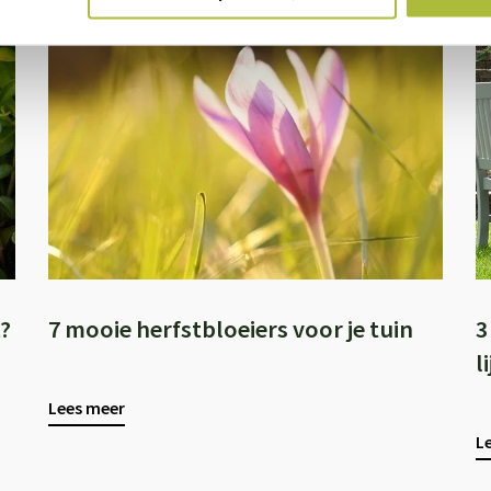
?
7 mooie herfstbloeiers voor je tuin
3
l
Lees meer
L