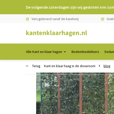
De volgende zaterdagen zijn wij gesloten ivm zo
Vers geleverd vanaf de kwekerij
Grati
Alle Kant en klaar hagen
Bodembedekkers
Sedum
Terug
Kant en klaar haag in de showroom
blog