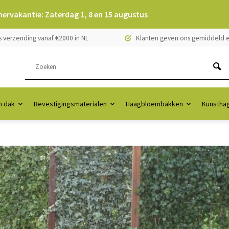
mervakantie: Zaterdag 1, 8 en 15 augustus
s verzending vanaf €2000 in NL
Klanten geven ons gemiddeld e
 dak
Bevestigingsmaterialen
Haagbloembakken
Kunstha