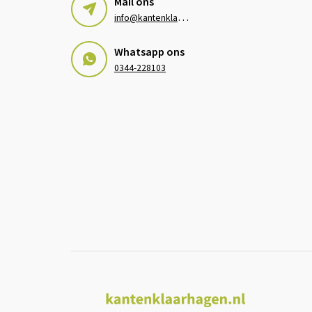
Mail ons
i
nfo@kantenklaarhagen.nl
Whatsapp ons
0344-228103