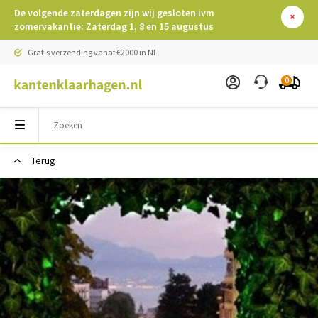
De volgende zaterdagen zijn wij gesloten ivm
zomervakantie: Zaterdag 1, 8 en 15 augustus
Gratis verzending vanaf €2000 in NL
0
Terug