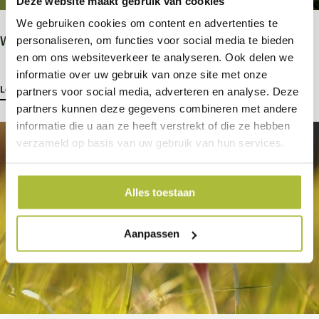
Deze website maakt gebruik van cookies
We gebruiken cookies om content en advertenties te
Wat kun je doen tegen de buxusmot?
personaliseren, om functies voor social media te bieden
en om ons websiteverkeer te analyseren. Ook delen we
informatie over uw gebruik van onze site met onze
Lees meer
partners voor social media, adverteren en analyse. Deze
partners kunnen deze gegevens combineren met andere
informatie die u aan ze heeft verstrekt of die ze hebben
verzameld op basis van uw gebruik van hun services.
Alles toestaan
Aanpassen