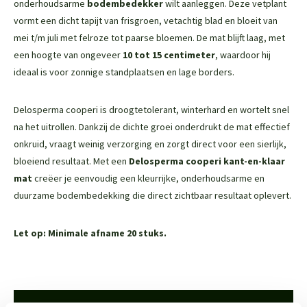
onderhoudsarme
bodembedekker
wilt aanleggen. Deze vetplant
vormt een dicht tapijt van frisgroen, vetachtig blad en bloeit van
mei t/m juli met felroze tot paarse bloemen. De mat blijft laag, met
een hoogte van ongeveer
10 tot 15 centimeter
, waardoor hij
ideaal is voor zonnige standplaatsen en lage borders.
Delosperma cooperi is droogtetolerant, winterhard en wortelt snel
na het uitrollen. Dankzij de dichte groei onderdrukt de mat effectief
onkruid, vraagt weinig verzorging en zorgt direct voor een sierlijk,
bloeiend resultaat. Met een
Delosperma cooperi kant-en-klaar
mat
creëer je eenvoudig een kleurrijke, onderhoudsarme en
duurzame bodembedekking die direct zichtbaar resultaat oplevert.
Let op: Minimale afname 20 stuks.