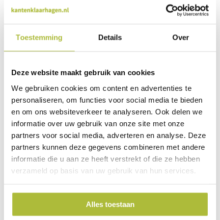
We staan voor je klaar
Wil je advies of heb je een vraag? Neem contact op met ons
team!
Toestemming
Details
Over
Start chat
Deze website maakt gebruik van cookies
Bel
0344-228103
We gebruiken cookies om content en advertenties te
Mail
info@kantenklaarhagen.nl
personaliseren, om functies voor social media te bieden
Whatsapp
0344-228103
en om ons websiteverkeer te analyseren. Ook delen we
informatie over uw gebruik van onze site met onze
partners voor social media, adverteren en analyse. Deze
Specificaties
partners kunnen deze gegevens combineren met andere
informatie die u aan ze heeft verstrekt of die ze hebben
verzameld op basis van uw gebruik van hun services.
Merk
Covergreen
Latijnse naam
Delosperma cooperi
Alles toestaan
Wintergroen
Ja