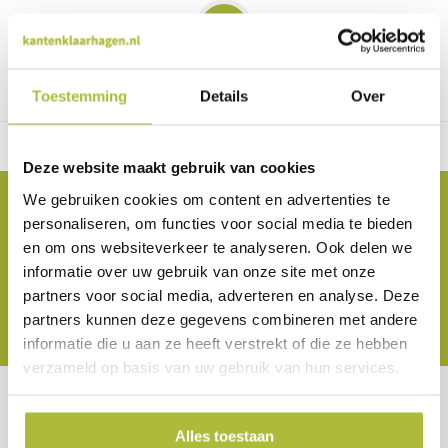
1
Pagina 1 van 1
Toestemming
Details
Over
Gratis verzending vanaf €2000 in NL
Deze website maakt gebruik van cookies
We gebruiken cookies om content en advertenties te
Blijf op de hoogte van de laatste nieuwtjes
personaliseren, om functies voor social media te bieden
Abonneer je op onze nieuwsbrief om op de hoogte te
en om ons websiteverkeer te analyseren. Ook delen we
blijven.
informatie over uw gebruik van onze site met onze
partners voor social media, adverteren en analyse. Deze
Abonneer
partners kunnen deze gegevens combineren met andere
informatie die u aan ze heeft verstrekt of die ze hebben
verzameld op basis van uw gebruik van hun services.
Kunnen we je helpen?
Alles toestaan
Klantenservice:
openingstijden