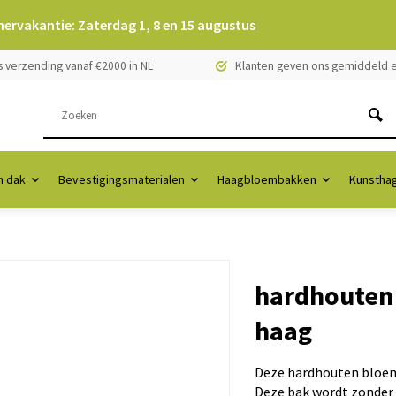
mervakantie: Zaterdag 1, 8 en 15 augustus
s verzending vanaf €2000 in NL
Klanten geven ons gemiddeld e
 dak
Bevestigingsmaterialen
Haagbloembakken
Kunstha
hardhouten 
haag
Deze hardhouten bloemb
Deze bak wordt zonder h