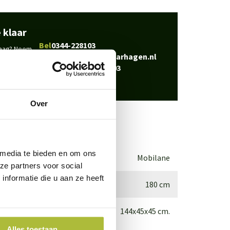
 klaar
Bel
0344-228103
vraag? Neem
Mail
info@kantenklaarhagen.nl
Whatsapp
0344-228103
Over
 media te bieden en om ons
Mobilane
ze partners voor social
nformatie die u aan ze heeft
180 cm
144x45x45 cm.
Alles toestaan