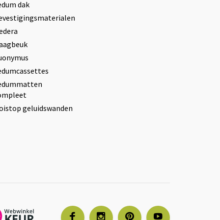
edum dak
evestigingsmaterialen
edera
aagbeuk
uonymus
edumcassettes
edummatten
ompleet
oistop geluidswanden