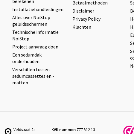
berekenen
Betaalmethoden
S
Installatiehandleidingen
Disclaimer
B
Alles over NoiStop
Privacy Policy
H
geluidsschermen
Klachten
H
Technische informatie
E
NoiStop
S
Project aanvraag doen
S
Een sedumdak
c
onderhouden
N
Verschillen tussen
sedumcassettes en -
matten
Veldstraat 2a
KVK nummer:
777 512 13