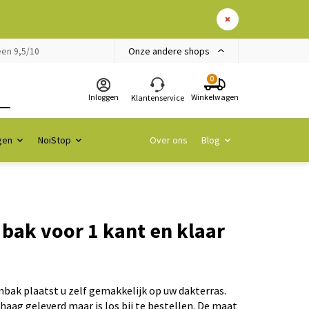
Onze andere shops
en 9,5/10
0
Inloggen
Winkelwagen
Klantenservice
gen
NoiStop
Over ons
Blog
bak voor 1 kant en klaar
ak plaatst u zelf gemakkelijk op uw dakterras.
aag geleverd maar is los bij te bestellen. De maat