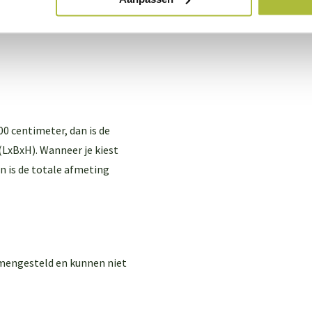
haag, inclusief palen
00 centimeter, dan is de
(LxBxH). Wanneer je kiest
n is de totale afmeting
mengesteld en kunnen niet