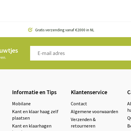
Gratis verzending vanaf €2000 in NL
euwtjes
ven.
Informatie en Tips
Klantenservice
C
Mobilane
Contact
A
h
Kant en klaar haag zelf
Algemene voorwaarden
plaatsen
Q
Verzenden &
Kant en klaarhagen
retourneren
B