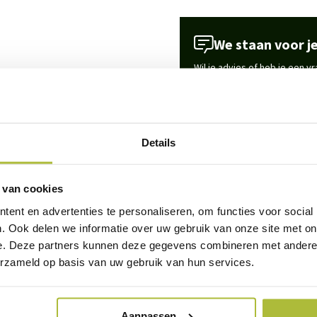
We staan voor je
Wil je advies of heb je een 
ijk op uw dakterras. Deze
contact op met ons team!
bestellen. De maat van de
Start chat
Details
 of gewoon ergens in de tuin.
Specificaties
naar keuze
. Het is mogelijk
 van cookies
 de haagbak kunt
ent en advertenties te personaliseren, om functies voor social
Merk
. Ook delen we informatie over uw gebruik van onze site met on
e. Deze partners kunnen deze gegevens combineren met andere i
Maat hoogte
erzameld op basis van uw gebruik van hun services.
Bakmaat
balkjes en heeft een totale
Aanpassen