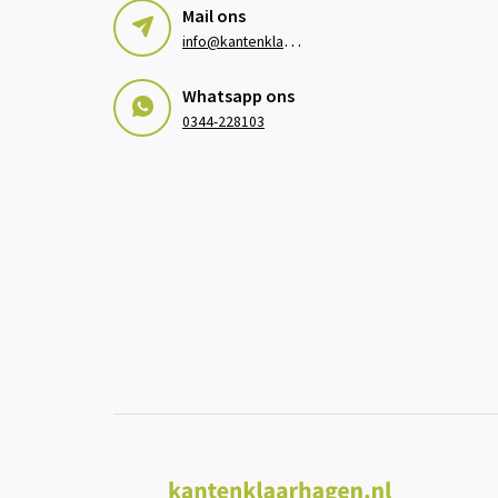
Mail ons
i
nfo@kantenklaarhagen.nl
Whatsapp ons
0344-228103