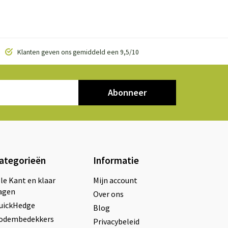
Klanten geven ons gemiddeld een 9,5/10
Abonneer
ategorieën
Informatie
lle Kant en klaar
Mijn account
agen
Over ons
uickHedge
Blog
odembedekkers
Privacybeleid