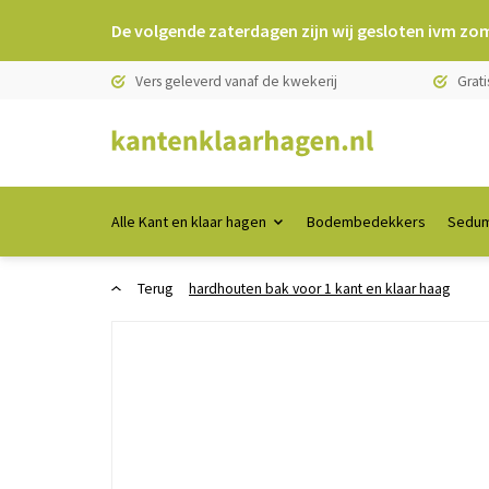
De volgende zaterdagen zijn wij gesloten ivm zo
Vers geleverd vanaf de kwekerij
Grati
Alle Kant en klaar hagen
Bodembedekkers
Sedum
Terug
hardhouten bak voor 1 kant en klaar haag