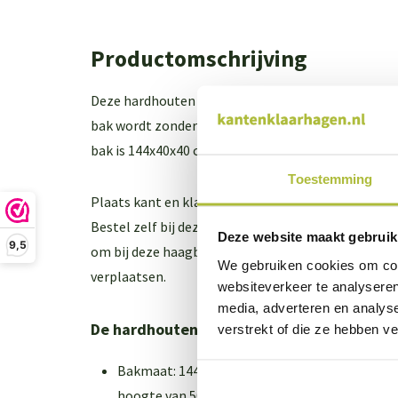
Productomschrijving
Deze hardhouten bloembak plaatst u zelf gemakkel
bak wordt zonder haag geleverd maar is los bij te 
bak is 144x40x40 cm.
Toestemming
Plaats kant en klaar hagen op je balkon, dakterras
Bestel zelf bij deze hardhouten haagbak een
haag 
Deze website maakt gebruik
9,5
om bij deze haagbak wielen te bestellen, zodat je
We gebruiken cookies om cont
verplaatsen.
websiteverkeer te analyseren
media, adverteren en analys
De hardhouten haagbak in het kort
verstrekt of die ze hebben v
Bakmaat: 144x40x40 cm (de bak staat op onder
hoogte van 50 cm)