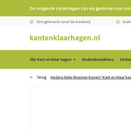
De volgende zaterdagen zijn wij gesloten ivm zo
Vers geleverd vanaf de kwekerij
Grati
Alle Kant en klaar hagen
Bodembedekkers
Sedum
Terug
Hedera Helix Woerner Kopen? Kant en klaar ha