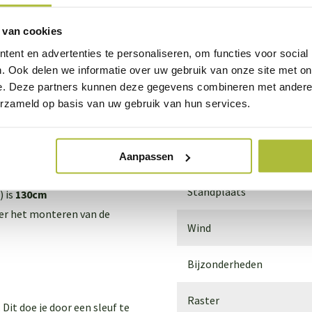
Winterhard
n het kort:
 van cookies
Bladkleur
ent en advertenties te personaliseren, om functies voor social
ar zijn groene kleur
. Ook delen we informatie over uw gebruik van onze site met on
in de winter nog donkerder)
Bloemkleur
e. Deze partners kunnen deze gegevens combineren met andere i
ouwprojecten of
erzameld op basis van uw gebruik van hun services.
Bloeiperiode
secten en vogels
 de bak onder de haag is
Grondsoort
Aanpassen
Standplaats
) is
130cm
er het monteren van de
Wind
Bijzonderheden
Raster
. Dit doe je door een sleuf te