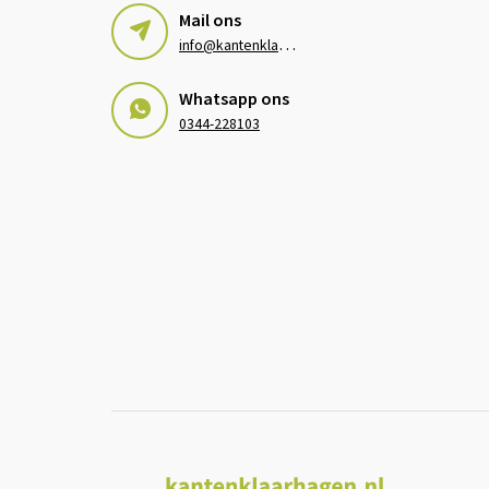
Mail ons
i
nfo@kantenklaarhagen.nl
Whatsapp ons
0344-228103