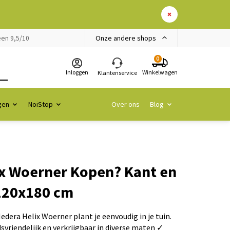
Onze andere shops
en 9,5/10
0
Inloggen
Winkelwagen
Klantenservice
gen
NoiStop
Over ons
Blog
x Woerner Kopen? Kant en
120x180 cm
edera Helix Woerner plant je eenvoudig in je tuin.
vriendelijk en verkrijgbaar in diverse maten ✓