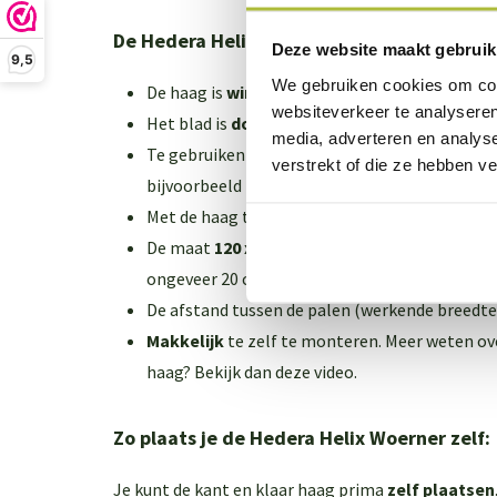
De Hedera Helix Woerner 120x180 cm bxh i
Deze website maakt gebruik
9,5
We gebruiken cookies om cont
De haag is
winterhard
en
behoudt het hele ja
websiteverkeer te analyseren
Het blad is
donkergroen met lichte nerven
(
media, adverteren en analys
Te gebruiken als
tuinafscheiding
voor nieuwb
verstrekt of die ze hebben v
bijvoorbeeld renovatieprojecten
Met de haag trek je kleine dieren aan, zoals in
De maat
120 x 180 cm
is de maat bovengronds,
ongeveer 20 cm breed en 20 cm hoog
De afstand tussen de palen (werkende breedte
Makkelijk
te zelf te monteren. Meer weten ov
haag? Bekijk dan deze
video
.
Zo plaats je de Hedera Helix Woerner zelf:
Je kunt de kant en klaar haag prima
zelf plaatsen