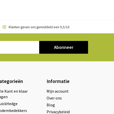
Klanten geven ons gemiddeld een 9,5/10
Abonneer
ategorieën
Informatie
lle Kant en klaar
Mijn account
agen
Over ons
uickHedge
Blog
odembedekkers
Privacybeleid