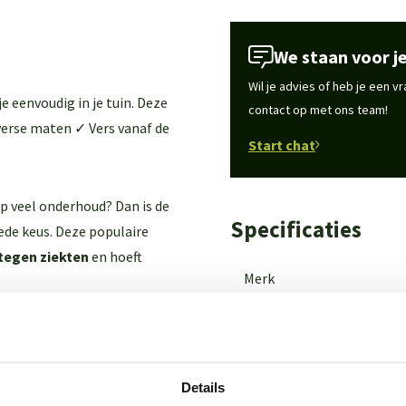
We staan voor je
Wil je advies of heb je een 
e eenvoudig in je tuin. Deze
contact op met ons team!
iverse maten ✓ Vers vanaf de
Start chat
 op veel onderhoud? Dan is de
Specificaties
ede keus. Deze populaire
tegen ziekten
en hoeft
Merk
Latijnse naam
 begroeid
als deze wordt
ierdoor geniet je het hele
Wintergroen
Details