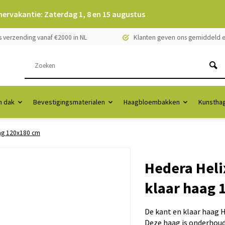
mervakantie: Zaterdag 1, 8 en 15 augustus
s verzending vanaf €2000 in NL
Klanten geven ons gemiddeld e
 dak
Bevestigingsmaterialen
Haagbloembakken
Kunstha
ag 120x180 cm
Hedera Heli
klaar haag 
De kant en klaar haag H
Deze haag is onderhouds