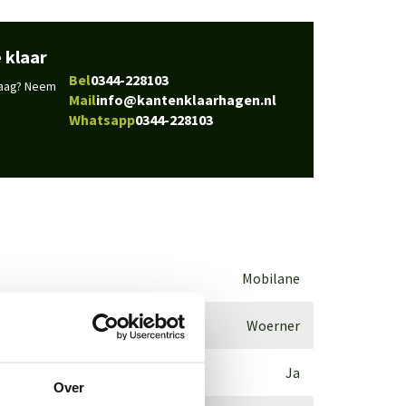
 klaar
Bel
0344-228103
vraag? Neem
Mail
info@kantenklaarhagen.nl
Whatsapp
0344-228103
Mobilane
Woerner
Ja
Over