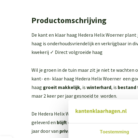
Productomschrijving
De kant en klaar haag Hedera Helix Woerner plant j
haag is onderhoudsvriendelijk en verkrijgbaar in d
kwekerij ✓ Direct volgroeide haag
Wil je groen in de tuin maar zit je niet te wachten
kant- en- klaar haag Hedera Helix Woerner een go
haag
groeit makkelijk
, is
winterhard
, is
bestand 
maar 2 keer per jaar gesnoeid te worden.
De Hedera Helix Woerner is
tot volledige hoogte
geleverd en
blijft ook in de winter mooi groen
. H
jaar door van
privacy
.
Toestemming