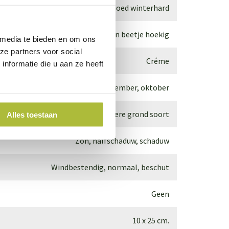
Goed winterhard
Groen en een beetje hoekig
 media te bieden en om ons
ze partners voor social
Créme
nformatie die u aan ze heeft
September, oktober
Geschikt voor iedere grond soort
Alles toestaan
Zon, halfschaduw, schaduw
Windbestendig, normaal, beschut
Geen
10 x 25 cm.