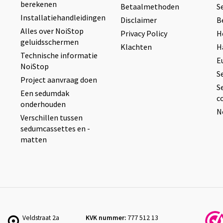
berekenen
Betaalmethoden
S
Installatiehandleidingen
Disclaimer
B
Alles over NoiStop
Privacy Policy
H
geluidsschermen
Klachten
H
Technische informatie
E
NoiStop
S
Project aanvraag doen
S
Een sedumdak
c
onderhouden
N
Verschillen tussen
sedumcassettes en -
matten
Veldstraat 2a
KVK nummer:
777 512 13