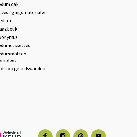
edum dak
evestigingsmaterialen
edera
aagbeuk
uonymus
edumcassettes
edummatten
ompleet
oistop geluidswanden