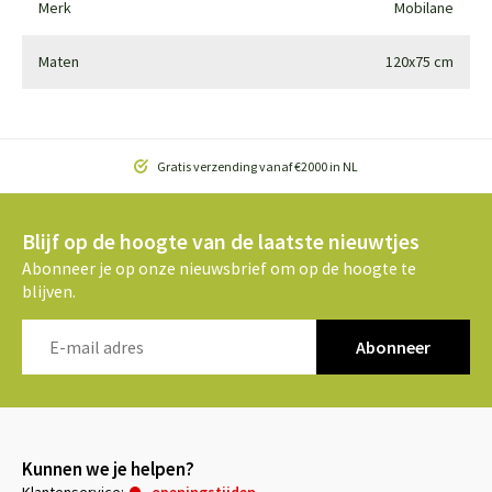
Merk
Mobilane
Maten
120x75 cm
Gratis verzending vanaf €2000 in NL
Blijf op de hoogte van de laatste nieuwtjes
Abonneer je op onze nieuwsbrief om op de hoogte te
blijven.
Abonneer
Kunnen we je helpen?
Klantenservice:
openingstijden