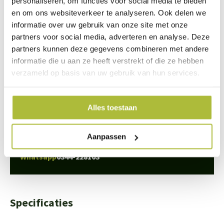
personaliseren, om functies voor social media te bieden
en om ons websiteverkeer te analyseren. Ook delen we
informatie over uw gebruik van onze site met onze
partners voor social media, adverteren en analyse. Deze
partners kunnen deze gegevens combineren met andere
We staan voor je klaar
informatie die u aan ze heeft verstrekt of die ze hebben
verzameld op basis van uw gebruik van hun services.
Wil je advies of heb je een vraag? Neem contact op met ons
team!
Alles toestaan
Start chat
Bel
0344-228103
Aanpassen
Mail
info@kantenklaarhagen.nl
Whatsapp
0344-228103
Specificaties