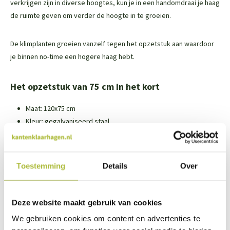
verkrijgen zijn in diverse hoogtes, kun je in een handomdraai je haag
de ruimte geven om verder de hoogte in te groeien.
De klimplanten groeien vanzelf tegen het opzetstuk aan waardoor
je binnen no-time een hogere haag hebt.
Het opzetstuk van 75 cm in het kort
Maat: 120x75 cm
Kleur: gegalvaniseerd staal
Eenvoudig je haag hoger lagen groeien
Ook leverbaar in 25 cm, 50 cm en 100 cm
Toestemming
Details
Over
Let op: vergeet niet om 2 extra beugels bij te bestellen
zodat je het opzetstuk kunt monteren aan de palen.
Deze website maakt gebruik van cookies
* Let op: Bestelde opzetstukken kunnen niet retour
We gebruiken cookies om content en advertenties te
gebracht worden.