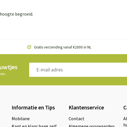
e hoogte begroeid.
Gratis verzending vanaf €2000 in NL
euwtjes
ven.
Informatie en Tips
Klantenservice
C
Mobilane
Contact
A
h
Kant en klaar haag zelf
Algemene voorwaarden