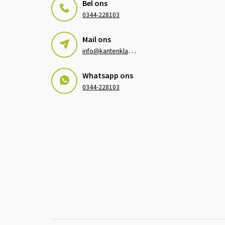
Bel ons
0344-228103
Mail ons
i
nfo@kantenklaarhagen.nl
Whatsapp ons
0344-228103