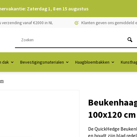
mervakantie: Zaterdag 1, 8 en 15 augustus
s verzending vanaf €2000 in NL
Klanten geven ons gemiddeld e
 dak
Bevestigingsmaterialen
Haagbloembakken
Kunstha
cm
Beukenhaag
100x120 cm
De QuickHedge Beukenha
en houdt zijn blad rede