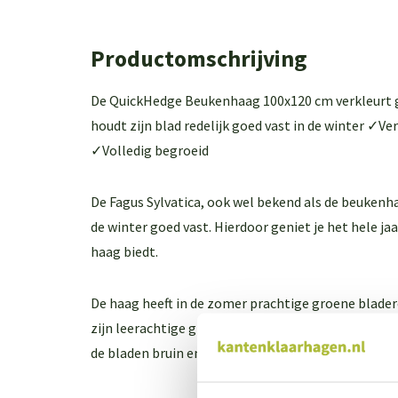
Productomschrijving
De QuickHedge Beukenhaag 100x120 cm verkleurt ge
houdt zijn blad redelijk goed vast in de winter ✓Ve
✓Volledig begroeid
De Fagus Sylvatica, ook wel bekend als de beukenha
de winter goed vast. Hierdoor geniet je het hele jaa
haag biedt.
De haag heeft in de zomer prachtige groene blader
zijn leerachtige gladde structuur en heeft een gaaf
de bladen bruin en dor. Ook dit heeft zijn charmes ti