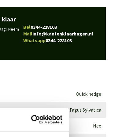
 klaar
Bel
0344-228103
vraag? Neem
Mail
info@kantenklaarhagen.nl
Whatsapp
0344-228103
Quick hedge
Fagus Sylvatica
Nee