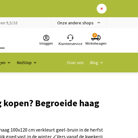
Onze andere shops
en 9,5/10
0
Inloggen
Winkelwagen
Klantenservice
gen
NoiStop
Over ons
Blog
 kopen? Begroeide haag
ag 100x120 cm verkleurt geel-bruin in de herfst
lijk goed vast in de winter ✓Vers vanaf de kwekerij