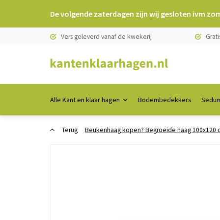
De volgende zaterdagen zijn wij gesloten ivm zo
Vers geleverd vanaf de kwekerij
Grati
Alle Kant en klaar hagen
Bodembedekkers
Sedum
Terug
Beukenhaag kopen? Begroeide haag 100x120 