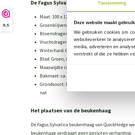
De Fagus Sylvatica (beukenhaag) in het ko
Toestemming
Maat: 100 x 120 cm (BxH)
Deze website maakt gebruik
Groenblijvend: Nee
9,5
We gebruiken cookies om cont
Bloemdragen: Nee
websiteverkeer te analyseren
Vruchtdragend: Nee
media, adverteren en analys
Winterhard: Goed winterhard
verstrekt of die ze hebben v
Blad: Groen, in het najaar geel-bruin (bladhou
Maaswijdte raster: Geen
Bakmaat: ca. 100x35x35 cm (LxBxH)
Grondsoort: De haag groeit het beste op humu
nat
Het plaatsen van de beukenhaag
De Fagus Sylvatica beukenhaag van QuickHedge w
beukenhaag verdraagt geen gesloten verharding.