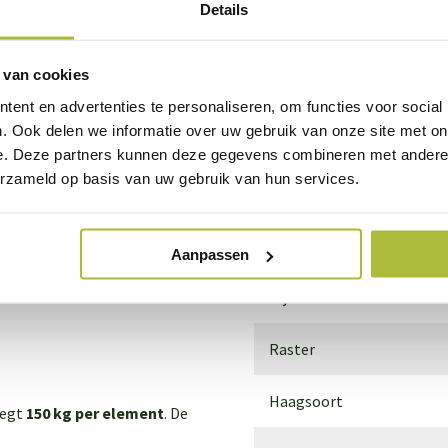
rt
Details
Winterhard
Bladkleur
 van cookies
ent en advertenties te personaliseren, om functies voor social
Bloeiperiode
. Ook delen we informatie over uw gebruik van onze site met on
e. Deze partners kunnen deze gegevens combineren met andere i
De haag groeit
erzameld op basis van uw gebruik van hun services.
Grondsoort
nat
dend)
Standplaats
Aanpassen
srijke grond, maar niet te
Bijzonderheden
Raster
Haagsoort
eegt
150 kg per element
. De