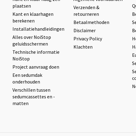
plaatsen
Q
Verzenden &
Kant en klaarhagen
retourneren
B
berekenen
Betaalmethoden
S
Installatiehandleidingen
Disclaimer
B
Alles over NoiStop
Privacy Policy
H
geluidsschermen
Klachten
H
Technische informatie
E
NoiStop
S
Project aanvraag doen
S
Een sedumdak
c
onderhouden
N
Verschillen tussen
sedumcassettes en -
matten