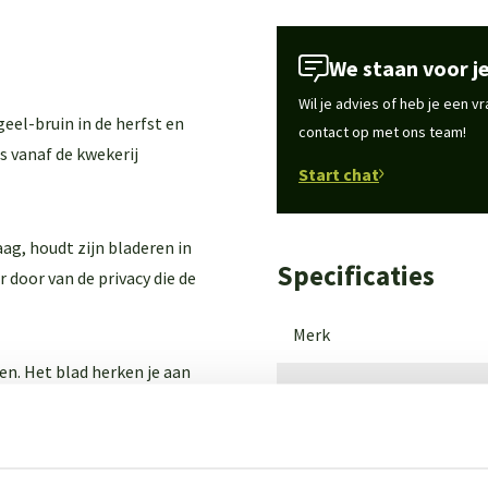
We staan voor je
Wil je advies of heb je een 
el-bruin in de herfst en
contact op met ons team!
rs vanaf de kwekerij
Start chat
ag, houdt zijn bladeren in
Specificaties
r door van de privacy die de
Merk
en. Het blad herken je aan
Latijnse naam
randing. In de winter kleuren
jdens deze tijd van het jaar.
Wintergroen