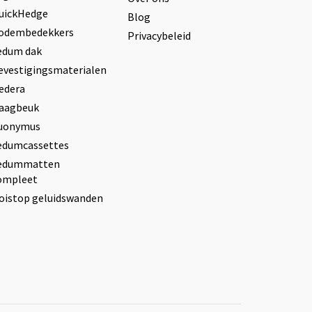
uickHedge
Blog
odembedekkers
Privacybeleid
edum dak
evestigingsmaterialen
edera
aagbeuk
uonymus
edumcassettes
edummatten
ompleet
oistop geluidswanden