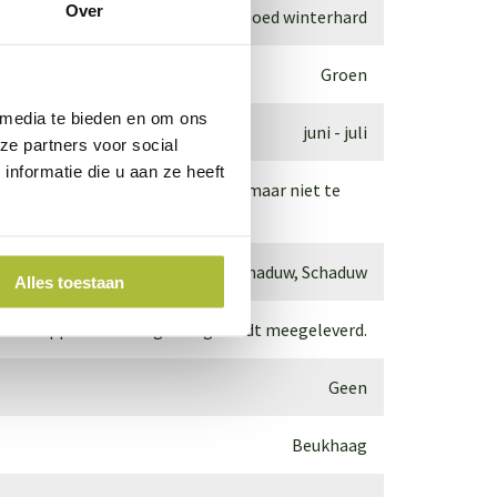
Over
Goed winterhard
Groen
 media te bieden en om ons
juni - juli
ze partners voor social
nformatie die u aan ze heeft
 het beste op humusrijke grond, maar niet te
Zon, Halfschaduw, Schaduw
Alles toestaan
Druppelbevloeiingsslang wordt meegeleverd.
Geen
Beukhaag