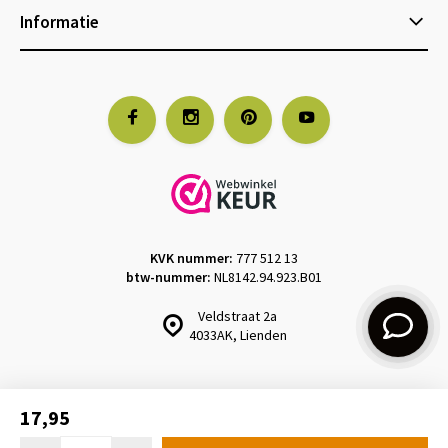
Informatie
KVK nummer:
777 512 13
btw-nummer:
NL8142.94.923.B01
Veldstraat 2a
4033AK, Lienden
17,95
Design & realisatie:
emarkable
© Kantenklaarhagen.nl