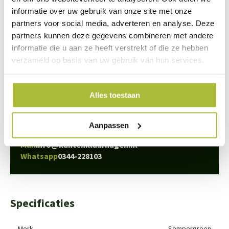
informatie over uw gebruik van onze site met onze
partners voor social media, adverteren en analyse. Deze
partners kunnen deze gegevens combineren met andere
informatie die u aan ze heeft verstrekt of die ze hebben
We staan voor je klaar
verzameld op basis van uw gebruik van hun services.
Wil je advies of heb je een vraag? Neem contact op met ons
team!
Alles toestaan
Start chat
Aanpassen
Bel
0344-228103
Mail
info@kantenklaarhagen.nl
Whatsapp
0344-228103
Specificaties
Merk
Sempergreen