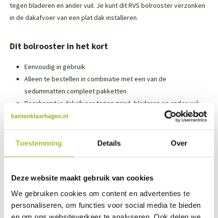
tegen bladeren en ander vuil. Je kunt dit RVS bolrooster verzonken
in de dakafvoer van een plat dak installeren.
Dit bolrooster in het kort
Eenvoudig in gebruik
Alleen te bestellen in combinatie met een van de
sedummatten compleet pakketten
Beschermt je dakafvoer tegen grind, bladeren en ander vuil
Doorsnede van 8 cm
Gemaakt van roestvrijstaal
Toestemming
Details
Over
De installatie van dit bolrooster
Wanneer je gebruik maakt van dit RVS bolrooster, plaats je de
Deze website maakt gebruik van cookies
smalle kant in de afvoer. Het is belangrijk dat je ieder jaar het
We gebruiken cookies om content en advertenties te
bolrooster controleert en schoonmaakt. Anders kan het voorkomen
personaliseren, om functies voor social media te bieden
dat het bolrooster verstopt raakt.
en om ons websiteverkeer te analyseren. Ook delen we