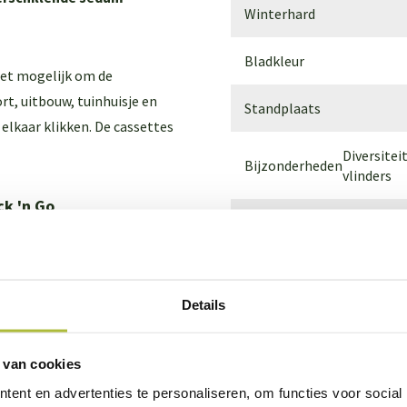
Winterhard
Bladkleur
t mogelijk om de
rt, uitbouw, tuinhuisje en
Standplaats
 elkaar klikken. De cassettes
Diversitei
Bijzonderheden
vlinders
ck 'n Go
Maat hoogte
n substraat, opgevuld met
Bakmaat
water
op je dak. Geschikt voor een
Details
Maten
vanaf 10 graden, adviseren
 van cookies
tes
ent en advertenties te personaliseren, om functies voor social