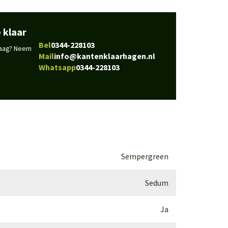
 klaar
Bel
0344-228103
vraag? Neem
Mail
info@kantenklaarhagen.nl
Whatsapp
0344-228103
Sempergreen
Sedum
Ja