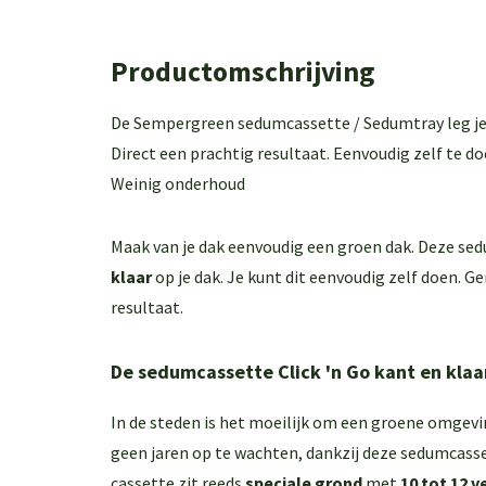
Productomschrijving
De Sempergreen sedumcassette / Sedumtray leg je k
Direct een prachtig resultaat. Eenvoudig zelf te d
Weinig onderhoud
Maak van je dak eenvoudig een groen dak. Deze se
klaar
op je dak. Je kunt dit eenvoudig zelf doen. G
resultaat.
De sedumcassette Click 'n Go kant en klaa
In de steden is het moeilijk om een groene omgevin
geen jaren op te wachten, dankzij deze sedumcasse
cassette zit reeds
speciale grond
met
10 tot 12 