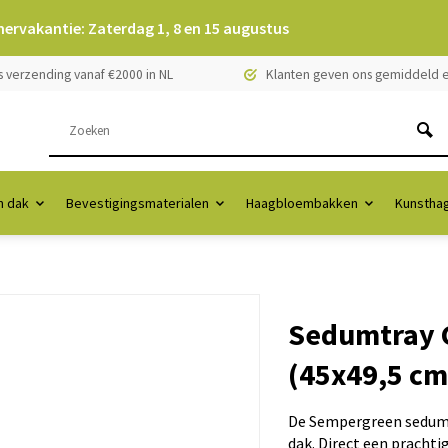
mervakantie: Zaterdag 1, 8 en 15 augustus
s verzending vanaf €2000 in NL
Klanten geven ons gemiddeld e
 dak
Bevestigingsmaterialen
Haagbloembakken
Kunstha
Sedumtray C
(45x49,5 cm
De Sempergreen sedumca
dak. Direct een prachti