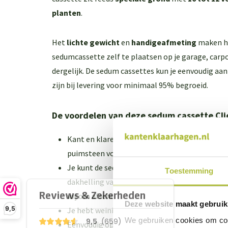
planten
.
Het
lichte gewicht
en
handige
afmeting
maken he
sedumcassette zelf te plaatsen op je garage, carpo
dergelijk. De sedum cassettes kun je eenvoudig aan
zijn bij levering voor minimaal 95% begroeid.
De voordelen van deze sedum cassette Cli
Kant en klare sedumtray welke is voorzien va
puimsteen voor drainage en opslag van regen
Je kunt de sedumtray eenvoudig zelf plaatsen 
Toestemming
dakhelling van 0-20graden. Bij een dakhelling 
wij om afschuifvoorziening te gebruiken.
Deze website maakt gebruik
9,5
Je hebt weinig onderhoud aan de sedumcasset
We gebruiken cookies om cont
Eenvoudig op maat te maken