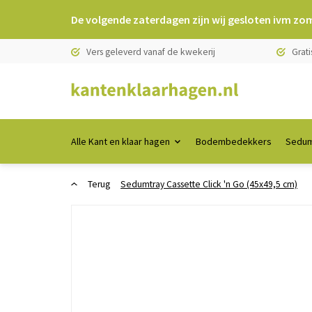
De volgende zaterdagen zijn wij gesloten ivm zo
Vers geleverd vanaf de kwekerij
Grati
Alle Kant en klaar hagen
Bodembedekkers
Sedum
Terug
Sedumtray Cassette Click 'n Go (45x49,5 cm)