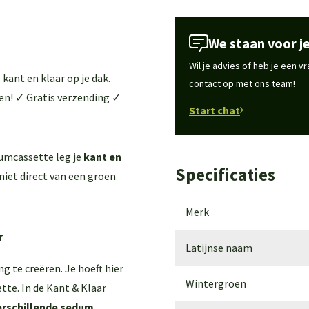
We staan voor je
Wil je advies of heb je een 
ant en klaar op je dak.
contact op met ons team!
oen! ✓ Gratis verzending ✓
Start chat
dumcassette leg je
kant en
Specificaties
eniet direct van een groen
Merk
r
Latijnse naam
g te creëren. Je hoeft hier
Wintergroen
tte. In de Kant & Klaar
verschillende sedum