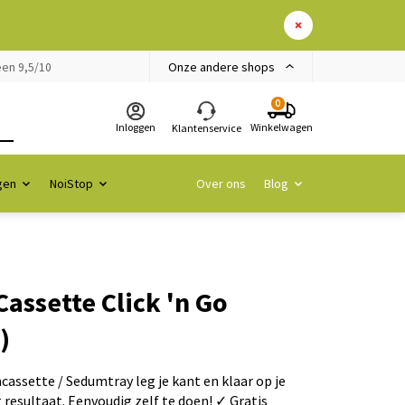
Onze andere shops
en 9,5/10
0
Inloggen
Winkelwagen
Klantenservice
gen
NoiStop
Over ons
Blog
assette Click 'n Go
)
ssette / Sedumtray leg je kant en klaar op je
g resultaat. Eenvoudig zelf te doen! ✓ Gratis