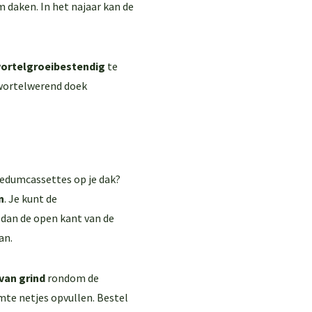
 daken. In het najaar kan de
ortelgroeibestendig
te
n wortelwerend doek
sedumcassettes op je dak?
n
. Je kunt de
dan de open kant van de
an.
van grind
rondom de
mte netjes opvullen. Bestel