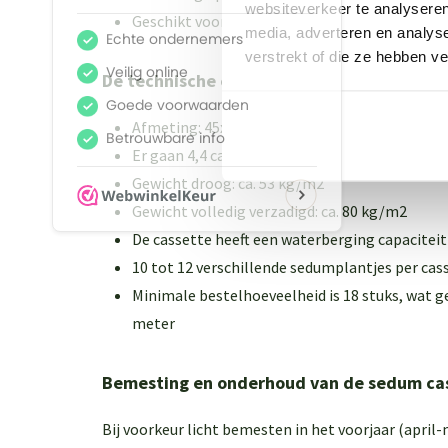
websiteverkeer te analyseren
Geschikt voor platte en licht hellende daken
media, adverteren en analys
verstrekt of die ze hebben v
De technische eigenschappen van deze se
Afmeting: 45x49,5x8 cm (lengte x breedte x h
Er gaan 4,4 cassettes in 1 m2
Gewicht droog: ca. 53 kg/m2
Gewicht volledig verzadigd: ca. 80 kg/m2
De cassette heeft een waterberging capaciteit
10 tot 12 verschillende sedumplantjes per cas
Minimale bestelhoeveelheid is 18 stuks, wat ge
meter
Bemesting en onderhoud van de sedum cass
Bij voorkeur licht bemesten in het voorjaar (apri