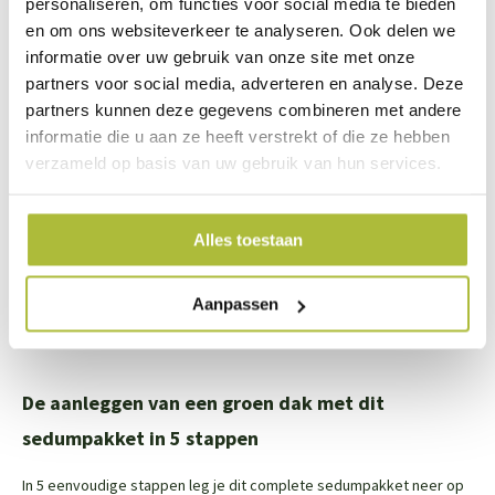
personaliseren, om functies voor social media te bieden
bijbestellen bij de ‘extra opties’. Het grind leg je in een rand van
en om ons websiteverkeer te analyseren. Ook delen we
ongeveer 15-20 cm breed tussen je dakgoot en de sedummatten in.
informatie over uw gebruik van onze site met onze
Het grind zorgt voor een goede waterdoorvoer en zorgt dat de
partners voor social media, adverteren en analyse. Deze
substraat laag niet terecht komt in de dakgoot. Je hebt 20 kg grind
partners kunnen deze gegevens combineren met andere
nodig voor een strook van 15 cm breed en 2 meter lang.
informatie die u aan ze heeft verstrekt of die ze hebben
verzameld op basis van uw gebruik van hun services.
Wil je het grind netter scheiden van de sedummatten? Dan kun je
optioneel ook nog tussen de grindlaag en sedummatten een
Alles toestaan
dakrandprofiel aanleggen
Aanpassen
Om ervoor te zorgen dat er geen grind in de hemelwaterafvoer
terecht komt, kun je een bolrooster bijbestellen.
De aanleggen van een groen dak met dit
sedumpakket in 5 stappen
In 5 eenvoudige stappen leg je dit complete sedumpakket neer op