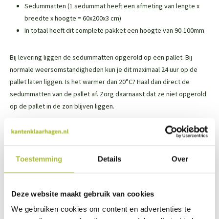
Sedummatten (1 sedummat heeft een afmeting van lengte x
breedte x hoogte = 60x200x3 cm)
In totaal heeft dit complete pakket een hoogte van 90-100mm
Bij levering liggen de sedummatten opgerold op een pallet. Bij
normale weersomstandigheden kun je dit maximaal 24 uur op de
pallet laten liggen. Is het warmer dan 20°C? Haal dan direct de
sedummatten van de pallet af. Zorg daarnaast dat ze niet opgerold
op de pallet in de zon blijven liggen.
Het gewicht van het sedumdak
Wanneer het sedumdak is verzadigd met water weegt het 40-
Toestemming
Details
Over
55 kg/m2.
Deze website maakt gebruik van cookies
Optioneel bij te bestellen
We gebruiken cookies om content en advertenties te
Bij het sedumpakket zit nog geen grind. Dit kun je voordelig