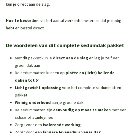
kun je direct aan de slag.
Hoe te bestellen
: vul het aantal vierkante meters in dat je nodig
hebt en bestel direct!
De voordelen van dit complete sedumdak pakket
Met dit pakket kun je
direct aan de slag
en leg je zelf een
groen dak aan
De sedummatten kunnen op
platte en (licht) hellende
daken tot 5°
Lichtgewicht oplossing
voor het complete sedummatten-
pakket
Weinig onderhoud
aan je groene dak
De sedummatten zijn
eenvoudig op maat te maken
met een
schaar of stanleymes
Zorgt voor een
isolerende werking
Zorgt voor een
langere levensduur van je dak