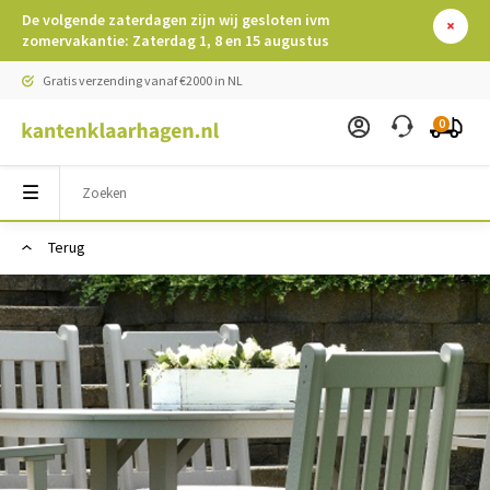
De volgende zaterdagen zijn wij gesloten ivm
zomervakantie: Zaterdag 1, 8 en 15 augustus
Gratis verzending vanaf €2000 in NL
0
Terug