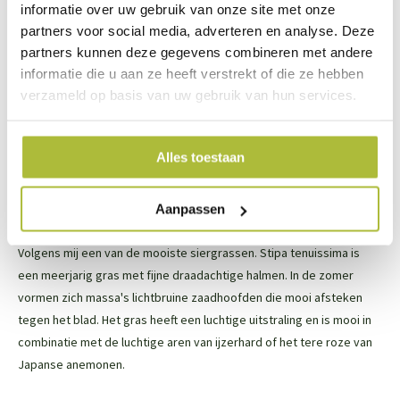
informatie over uw gebruik van onze site met onze
meter
partners voor social media, adverteren en analyse. Deze
Verzorging:
Geef de sierappel goede tuingrond. Verder heeft
partners kunnen deze gegevens combineren met andere
de sierappel geen speciale verzorging nodig
informatie die u aan ze heeft verstrekt of die ze hebben
verzameld op basis van uw gebruik van hun services.
Toepassing tip:
De sierappel is te koop als laagstam en als
hoogstam. Bij de laagstam beginnen de takken op een hoogte van
Alles toestaan
120 cm te groeien bij de hoogstam is dit ongeveer 220 cm.
Aanpassen
Vedergras, wuivend siergras
Volgens mij een van de mooiste siergrassen. Stipa tenuissima is
een meerjarig gras met fijne draadachtige halmen. In de zomer
vormen zich massa's lichtbruine zaadhoofden die mooi afsteken
tegen het blad. Het gras heeft een luchtige uitstraling en is mooi in
combinatie met de luchtige aren van ijzerhard of het tere roze van
Japanse anemonen.