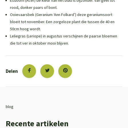
Esdoorn (Acer) de kleur van het blad is bijzonder. Van geel tot
rood, donker paars of bont.
Ooievaarsbek (Geranium ‘Ann Folkard’) deze geraniumsoort
bloeit tot november. Een zorgeloze plant die tussen de 40 en
50cm hoog wordt.
Leliegras (Leriope) in augustus verschijnen de paarse bloemen
die tot ver in oktober mooi blijven.
Delen
blog
Recente artikelen