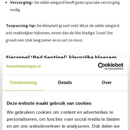
Verzorging:
De wilde wingerd heeft geen speciale verzorging
nodig
Toepassing tip:
De klimplant groeit snel. Wil je de wilde wingerd
iets makkelijker bijbenen, neem dan de klei bladige 'Lowii'. Die
groeit een stuk langzamer en is net zo mooi.
Sierappel ‘Red Sentinel’, kleurrijke bloesem
In de herfst worden sierappels overspoeld met kleine oranje en
rode appeltjes. Het is een ideale boom voor kleine tuinen. Mooie
Toestemming
Details
Over
soorten zijn Malus ‘Evereste’ en Malus ‘Red Sentinel’. De sierappel
blijft klein en heeft een mooie ovale vorm.
Deze website maakt gebruik van cookies
Wanneer bloeit deze plant:
Een sierappel bloeit in april
We gebruiken cookies om content en advertenties te
Welke kleur hebben de bloemen:
De bloesem bestaat uit
personaliseren, om functies voor social media te bieden
grote witte tot lichtroze bloemen
en om ons websiteverkeer te analyseren. Ook delen we
Hoogte van de plant:
De hoogte van de boom is ongeveer vier