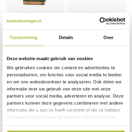
Kant en klaar haag
Mobiroof ECO sedum
Hedera helix Woerner
cassette Kant & Klaar
120x300 cm. bxh
(50x50x6 cm)
Toestemming
Details
Over
463,00
18,90
Deze website maakt gebruik van cookies
Voorjaar 2027
We gebruiken cookies om content en advertenties te
personaliseren, om functies voor social media te bieden
en om ons websiteverkeer te analyseren. Ook delen we
informatie over uw gebruik van onze site met onze
partners voor social media, adverteren en analyse. Deze
partners kunnen deze gegevens combineren met andere
informatie die u aan ze heeft verstrekt of die ze hebben
verzameld op basis van uw gebruik van hun services.
Kant en klaar haag
Kant en klaar haag
Pyracantha Dart’s Red
Elaeagnus Ebbingei