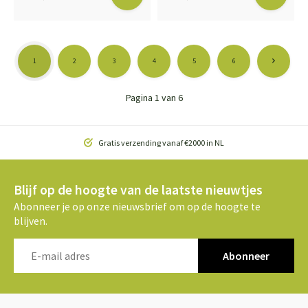
1
2
3
4
5
6
Pagina 1 van 6
Gratis verzending vanaf €2000 in NL
Blijf op de hoogte van de laatste nieuwtjes
Abonneer je op onze nieuwsbrief om op de hoogte te
blijven.
Abonneer