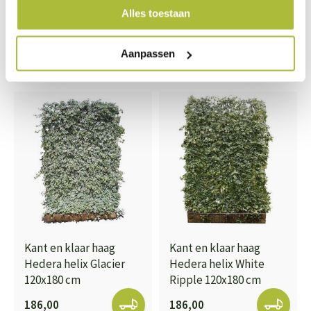
(Vuurdoorn) 120x155 cm
(Olijfwilg) 120x180 cm
Alles toestaan
bxh
172,00
249,95
Aanpassen
Kant en klaar haag
Kant en klaar haag
Hedera helix Glacier
Hedera helix White
120x180 cm
Ripple 120x180 cm
186,00
186,00