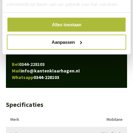
verzameld op basis van uw gebruik van hun services.
We staan voor je klaar
Alles toestaan
Wil je advies of heb je een vraag? Neem contact op met ons
team!
Aanpassen
Start chat
Bel
0344-228103
Mail
info@kantenklaarhagen.nl
Whatsapp
0344-228103
Specificaties
Merk
Mobilane