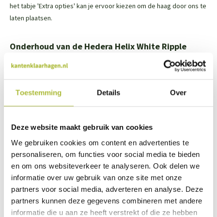
het tabje 'Extra opties' kan je ervoor kiezen om de haag door ons te
laten plaatsen.
Onderhoud van de Hedera Helix White Ripple
Zoals gezegd, heb je maar weinig onderhoud aan de kant en klaar
haag. Snoei de Hedera Helix White Ripple
2 maal per jaar goed
kort
, dan woekert hij niet en heb je het hele jaar door een
Toestemming
Details
Over
schitterende haag. De beste momenten om te snoeien zijn
eind
juni
en
eind september
. Wel is het belangrijk om regelmatig water
Deze website maakt gebruik van cookies
te geven, zeker het jaar na het planten.
We gebruiken cookies om content en advertenties te
Bij levering op de Waddeneilanden en bij de postcode
personaliseren, om functies voor social media te bieden
en om ons websiteverkeer te analyseren. Ook delen we
gebieden 1011-1019, 1051-1059, 1070-1079, 1087, 1091-1098 zijn
informatie over uw gebruik van onze site met onze
wij genoodzaakt om extra verzendkosten in rekening te
partners voor social media, adverteren en analyse. Deze
brengen van €95,00.
partners kunnen deze gegevens combineren met andere
informatie die u aan ze heeft verstrekt of die ze hebben