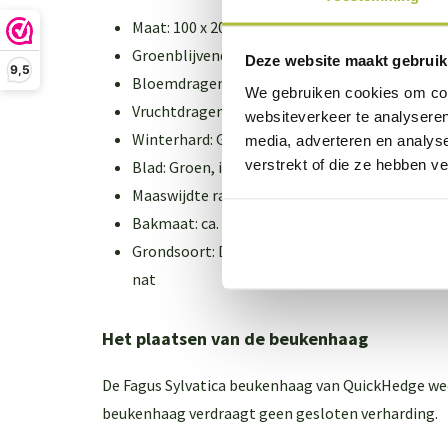
Maat: 100 x 200 cm. (BxH)
Groenblijvend: Nee
Deze website maakt gebruik
9,5
Bloemdragen: Nee
We gebruiken cookies om cont
Vruchtdragend: Nee
websiteverkeer te analyseren
Winterhard: Goed winterhard
media, adverteren en analys
verstrekt of die ze hebben v
Blad: Groen, in het najaar geel-bruin (bladhou
Maaswijdte raster: Geen
Bakmaat: ca. 100x35x35 cm. (LxBxH)
Grondsoort: De haag groeit het beste op humu
nat
Het plaatsen van de beukenhaag
De Fagus Sylvatica beukenhaag van QuickHedge w
beukenhaag verdraagt geen gesloten verharding.