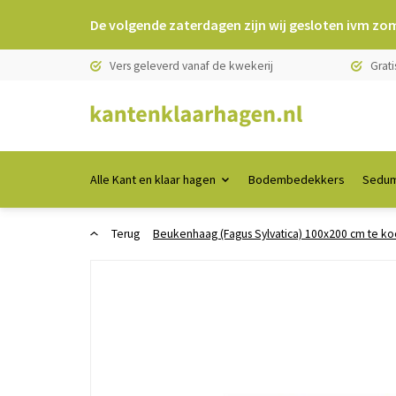
De volgende zaterdagen zijn wij gesloten ivm zo
Vers geleverd vanaf de kwekerij
Grati
Alle Kant en klaar hagen
Bodembedekkers
Sedum
Terug
Beukenhaag (Fagus Sylvatica) 100x200 cm te ko