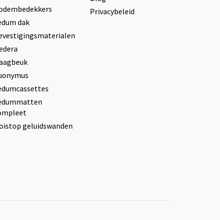
odembedekkers
Privacybeleid
edum dak
evestigingsmaterialen
edera
aagbeuk
uonymus
edumcassettes
edummatten
ompleet
oistop geluidswanden