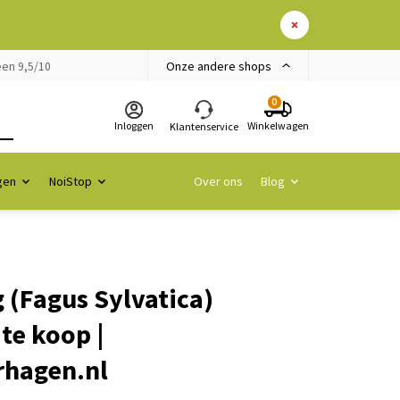
Onze andere shops
en 9,5/10
0
Inloggen
Winkelwagen
Klantenservice
gen
NoiStop
Over ons
Blog
(Fagus Sylvatica)
te koop |
rhagen.nl