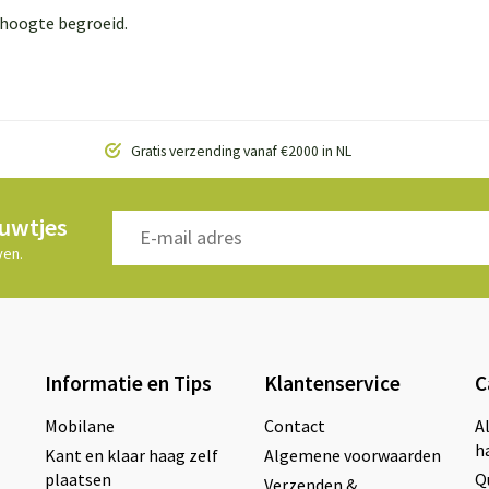
e hoogte begroeid.
Gratis verzending vanaf €2000 in NL
euwtjes
ven.
Informatie en Tips
Klantenservice
C
Mobilane
Contact
A
h
Kant en klaar haag zelf
Algemene voorwaarden
plaatsen
Q
Verzenden &