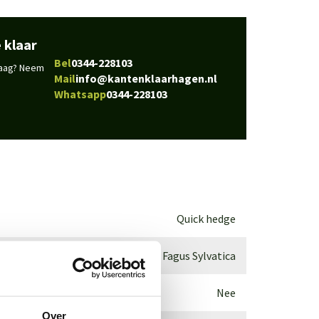
 klaar
Bel
0344-228103
vraag? Neem
Mail
info@kantenklaarhagen.nl
Whatsapp
0344-228103
Quick hedge
Fagus Sylvatica
Nee
Over