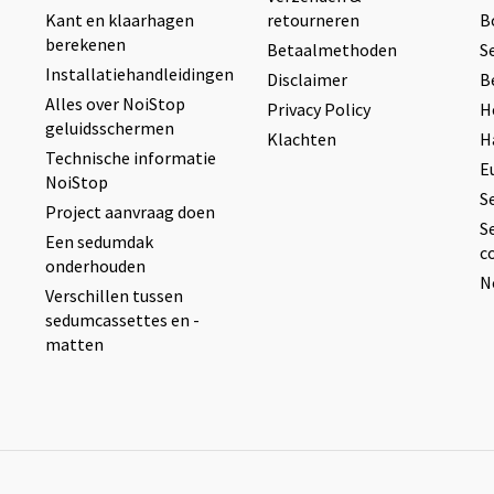
Kant en klaarhagen
retourneren
B
berekenen
Betaalmethoden
S
Installatiehandleidingen
Disclaimer
B
Alles over NoiStop
Privacy Policy
H
geluidsschermen
Klachten
H
Technische informatie
E
NoiStop
S
Project aanvraag doen
S
Een sedumdak
c
onderhouden
N
Verschillen tussen
sedumcassettes en -
matten