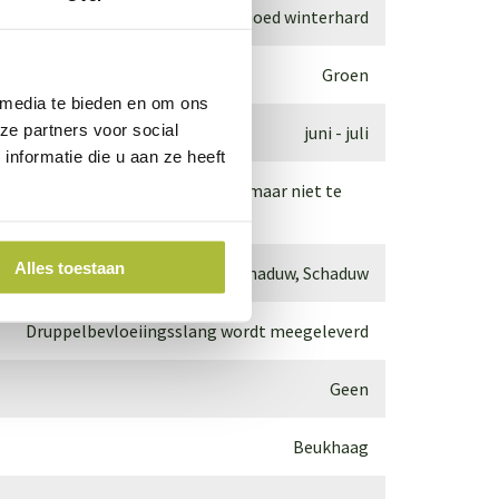
Goed winterhard
Groen
 media te bieden en om ons
ze partners voor social
juni - juli
nformatie die u aan ze heeft
 het beste op humusrijke grond, maar niet te
Alles toestaan
Zon, Halfschaduw, Schaduw
Druppelbevloeiingsslang wordt meegeleverd
Geen
Beukhaag