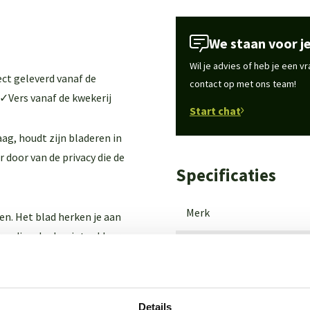
We staan voor je
Wil je advies of heb je een 
ct geleverd vanaf de
contact op met ons team!
 ✓Vers vanaf de kwekerij
Start chat
ag, houdt zijn bladeren in
r door van de privacy die de
Specificaties
Merk
en. Het blad herken je aan
randing. In de winter kleuren
Latijnse naam
jdens deze tijd van het jaar.
Wintergroen
rt
Details