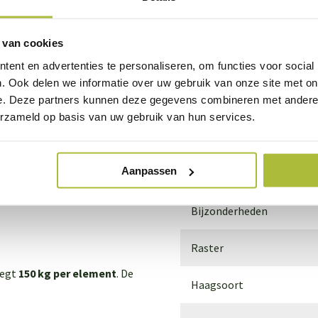
Winterhard
 van cookies
Bladkleur
ent en advertenties te personaliseren, om functies voor social
. Ook delen we informatie over uw gebruik van onze site met on
Bloeiperiode
e. Deze partners kunnen deze gegevens combineren met andere i
erzameld op basis van uw gebruik van hun services.
dend)
De haag groeit
Grondsoort
nat
Aanpassen
Standplaats
srijke grond, maar niet te
Bijzonderheden
Raster
eegt
150 kg per element
. De
Haagsoort