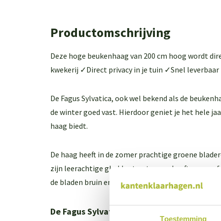
Productomschrijving
Deze hoge beukenhaag van 200 cm hoog wordt dire
kwekerij ✓Direct privacy in je tuin ✓Snel leverbaar
De Fagus Sylvatica, ook wel bekend als de beukenha
de winter goed vast. Hierdoor geniet je het hele jaa
haag biedt.
De haag heeft in de zomer prachtige groene blader
zijn leerachtige gladde structuur en heeft een gaaf
de bladen bruin en dor. Ook dit heeft zijn charmes ti
De Fagus Sylvatica (beukenhaag) in het ko
Toestemming