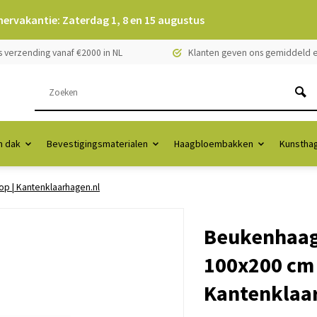
mervakantie: Zaterdag 1, 8 en 15 augustus
s verzending vanaf €2000 in NL
Klanten geven ons gemiddeld e
 dak
Bevestigingsmaterialen
Haagbloembakken
Kunstha
op | Kantenklaarhagen.nl
Beukenhaag 
100x200 cm 
Kantenklaa