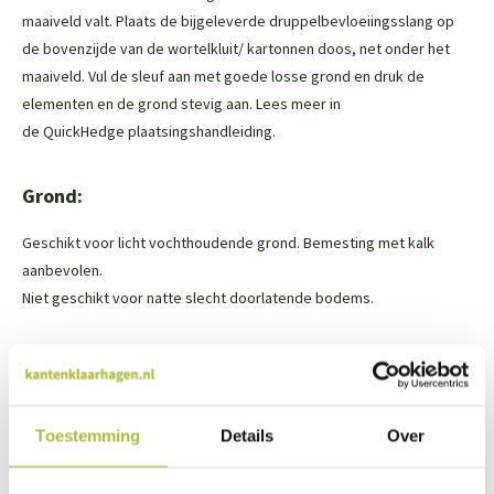
maaiveld valt. Plaats de bijgeleverde druppelbevloeiingsslang op
de bovenzijde van de wortelkluit/ kartonnen doos, net onder het
maaiveld. Vul de sleuf aan met goede losse grond en druk de
elementen en de grond stevig aan. Lees meer in
de
QuickHedge plaatsingshandleiding
.
Grond:
Geschikt voor licht vochthoudende grond. Bemesting met kalk
aanbevolen.
Niet geschikt voor natte slecht doorlatende bodems.
Snoeien:
De haag kan je snoeien in juli en augustus.
Toestemming
Details
Over
De hagen zijn als ze geleverd worden tot volledige hoogte