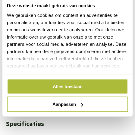
begroeid.
Deze website maakt gebruik van cookies
We gebruiken cookies om content en advertenties te
personaliseren, om functies voor social media te bieden
en om ons websiteverkeer te analyseren. Ook delen we
We staan voor je klaar
informatie over uw gebruik van onze site met onze
partners voor social media, adverteren en analyse. Deze
Wil je advies of heb je een vraag? Neem contact op met ons
partners kunnen deze gegevens combineren met andere
team!
informatie die u aan ze heeft verstrekt of die ze hebben
verzameld op basis van uw gebruik van hun services.
Start chat
Bel
0344-228103
Alles toestaan
Mail
info@kantenklaarhagen.nl
Whatsapp
0344-228103
Aanpassen
Specificaties