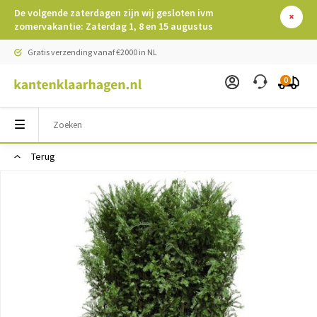
De volgende zaterdagen zijn wij gesloten ivm
zomervakantie: Zaterdag 1, 8 en 15 augustus
Gratis verzending vanaf €2000 in NL
0
Terug