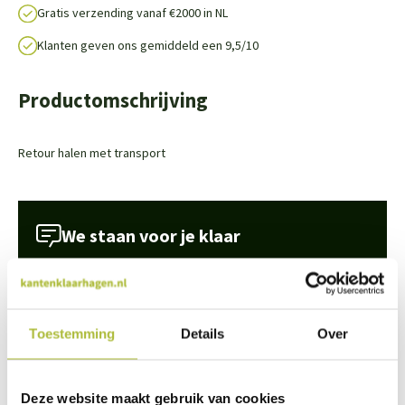
Gratis verzending vanaf €2000 in NL
Klanten geven ons gemiddeld een 9,5/10
Productomschrijving
Retour halen met transport
We staan voor je klaar
Wil je advies of heb je een vraag? Neem contact op met ons
team!
Start chat
Toestemming
Details
Over
Bel
0344-228103
Mail
info@kantenklaarhagen.nl
Deze website maakt gebruik van cookies