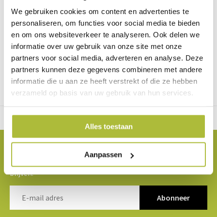
Whatsapp
0344-228103
We gebruiken cookies om content en advertenties te
personaliseren, om functies voor social media te bieden
en om ons websiteverkeer te analyseren. Ook delen we
Specificaties
informatie over uw gebruik van onze site met onze
partners voor social media, adverteren en analyse. Deze
partners kunnen deze gegevens combineren met andere
Merk
Green-lab
informatie die u aan ze heeft verstrekt of die ze hebben
verzameld op basis van uw gebruik van hun services.
Gratis verzending vanaf €2000 in NL
Alles toestaan
Blijf op de hoogte van de laatste nieuwtjes
Aanpassen
Abonneer je op onze nieuwsbrief om op de hoogte te
blijven.
Abonneer