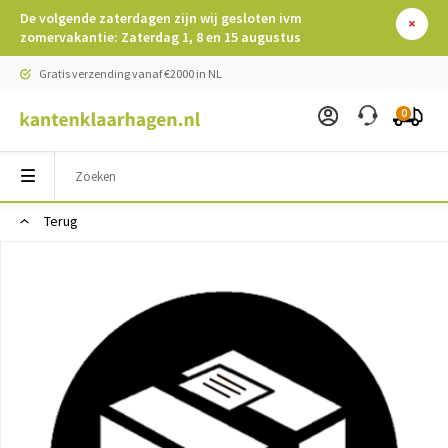
De volgende zaterdagen zijn wij gesloten ivm
zomervakantie: Zaterdag 1, 8 en 15 augustus
Gratis verzending vanaf €2000 in NL
0
Terug