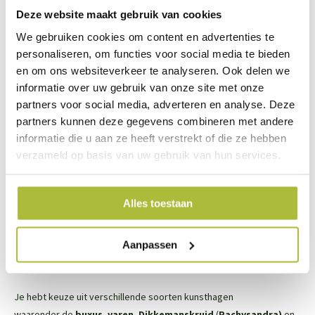
Deze website maakt gebruik van cookies
We gebruiken cookies om content en advertenties te
De eigenschappen van de kunsthaag Jungle
personaliseren, om functies voor social media te bieden
en om ons websiteverkeer te analyseren. Ook delen we
Afmetingen: 100x100 cm (LxB)
informatie over uw gebruik van onze site met onze
partners voor social media, adverteren en analyse. Deze
5 jaar fabrieksgarantie op het vervagen van de kleur bij
partners kunnen deze gegevens combineren met andere
buitengebruik
informatie die u aan ze heeft verstrekt of die ze hebben
verzameld op basis van uw gebruik van hun services.
8 jaar fabrieksgarantie op het vervagen van de kleur bij
binnengebruik
Alles toestaan
Aanpassen
De verschillende soorten kunsthagen
Je hebt keuze uit verschillende soorten kunsthagen
waaronder de
buxus
,
varen
,
Dikkemanskruid
(
Pachysandra)
en