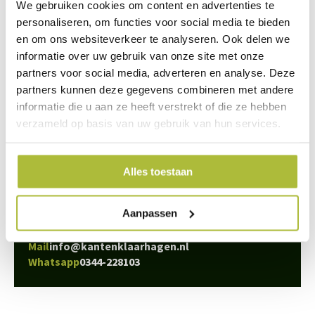
polyethyleen. De steenwol en het polyethyleen worden ingeklemd
We gebruiken cookies om content en advertenties te
personaliseren, om functies voor social media te bieden
in een raster van gegalvaniseerd staal. Dit stalen raster is goed
en om ons websiteverkeer te analyseren. Ook delen we
geschikt om klimplanten tegen te laten groeien.
informatie over uw gebruik van onze site met onze
partners voor social media, adverteren en analyse. Deze
partners kunnen deze gegevens combineren met andere
informatie die u aan ze heeft verstrekt of die ze hebben
We staan voor je klaar
verzameld op basis van uw gebruik van hun services.
Wil je advies of heb je een vraag? Neem contact op met ons
team!
Alles toestaan
Start chat
Aanpassen
Bel
0344-228103
Mail
info@kantenklaarhagen.nl
Whatsapp
0344-228103