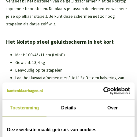
Vergeet bij het bestellen van de geluidsschermen niet de Noistop
tape mee te bestellen. Dit plaats je tussen de elementen wanneer
je ze op elkaar stapelt. Je kunt deze schermen net zo hoog
stapelen als dat je zelf wilt.
Het Noistop steel geluidsscherm in het kort
Maat: 100x45x11 cm (LxHxB)
Gewicht: 13,4 kg
Eenvoudig op te stapelen
Laat het lawaai afnemen met 8 tot 12 dB = een halvering van
het geluid
Houden geluid tegen en absorberen het ook
Verhoog je wooncomfort
Toestemming
Details
Over
Laat beplanting groeien tegen je geluidswand
Deze website maakt gebruik van cookies
De steenwol wordt bijeengehouden door een gaas van UV-werend