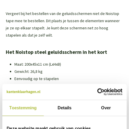
Vergeet bij het bestellen van de geluidsschermen niet de Noistop
tape mee te bestellen. Dit plaats je tussen de elementen wanneer
je ze op elkaar stapelt. Je kunt deze schermen net zo hoog
stapelen als dat je zelf wilt.
Het Noistop steel geluidsscherm in het kort
Maat: 200x45x11 cm (LxHxB)
Gewicht: 26,8 kg
Eenvoudig op te stapelen
Laat het lawaai afnemen met 8 tot 12 dB = een halvering van
het geluid
Houden geluid tegen en absorberen het ook
Verhoog je wooncomfort
Toestemming
Details
Over
Laat beplanting groeien tegen je geluidswand
Deze website maakt gebruik van cookies