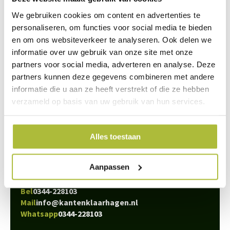
De steenwol wordt bijeengehouden door een gaas van UV-werend
We gebruiken cookies om content en advertenties te
polyethyleen. De steenwol en het polyethyleen worden ingeklemd
personaliseren, om functies voor social media te bieden
in een raster van gegalvaniseerd staal. Dit stalen raster is goed
en om ons websiteverkeer te analyseren. Ook delen we
geschikt om klimplanten tegen te laten groeien.
informatie over uw gebruik van onze site met onze
partners voor social media, adverteren en analyse. Deze
partners kunnen deze gegevens combineren met andere
informatie die u aan ze heeft verstrekt of die ze hebben
verzameld op basis van uw gebruik van hun services.
We staan voor je klaar
Wil je advies of heb je een vraag? Neem contact op met ons
Alles toestaan
team!
Start chat
Aanpassen
Bel
0344-228103
Mail
info@kantenklaarhagen.nl
Whatsapp
0344-228103