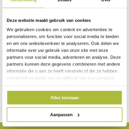
Wil je advies of heb je een vraag? Neem contact op met ons
team!
Start chat
Deze website maakt gebruik van cookies
We gebruiken cookies om content en advertenties te
Bel
0344-228103
personaliseren, om functies voor social media te bieden
Mail
info@kantenklaarhagen.nl
en om ons websiteverkeer te analyseren. Ook delen we
Whatsapp
0344-228103
informatie over uw gebruik van onze site met onze
partners voor social media, adverteren en analyse. Deze
partners kunnen deze gegevens combineren met andere
informatie die u aan ze heeft verstrekt of die ze hebben
Specificaties
verzameld op basis van uw gebruik van hun services.
Merk
Mobilane
Alles toestaan
Aanpassen
Gratis verzending vanaf €2000 in NL