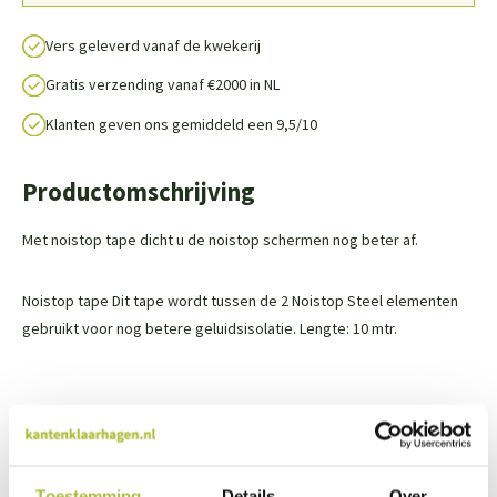
Vers geleverd vanaf de kwekerij
Gratis verzending vanaf €2000 in NL
Klanten geven ons gemiddeld een 9,5/10
Productomschrijving
Met noistop tape dicht u de noistop schermen nog beter af.
Noistop tape Dit tape wordt tussen de 2 Noistop Steel elementen
gebruikt voor nog betere geluidsisolatie. Lengte: 10 mtr.
We staan voor je klaar
Toestemming
Details
Over