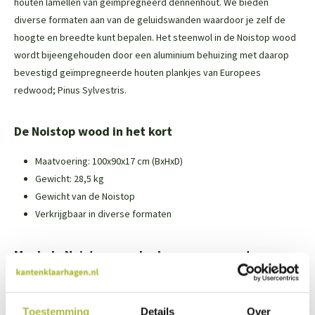
houten lamellen van geïmpregneerd dennenhout. We bieden
diverse formaten aan van de geluidswanden waardoor je zelf de
hoogte en breedte kunt bepalen. Het steenwol in de Noistop wood
wordt bijeengehouden door een aluminium behuizing met daarop
bevestigd geïmpregneerde houten plankjes van Europees
redwood; Pinus Sylvestris.
De Noistop wood in het kort
Maatvoering: 100x90x17 cm (BxHxD)
Gewicht: 28,5 kg
Gewicht van de Noistop
Verkrijgbaar in diverse formaten
Maak de Noistop wood schermen op maat
Deze schermen zijn zelf op maat te maken. Voor dit scherm is geen
tape nodig, de steenwolkernen komen recht op elkaar te
Toestemming
Details
Over