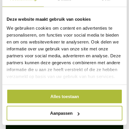
staan. Deze schermen stapel je totdat de gewenste hoogte bereikt
is.
Deze website maakt gebruik van cookies
Standaard leveren wij NoiStop Elba met horizontale latten. Voor
We gebruiken cookies om content en advertenties te
projecten kan u ook informeren naar onze andere NoiStop
personaliseren, om functies voor social media te bieden
schermen, waaronder: Madeira, Capri en Ibiza.
en om ons websiteverkeer te analyseren. Ook delen we
informatie over uw gebruik van onze site met onze
Beplanting tegen de Noistop schermen
partners voor social media, adverteren en analyse. Deze
partners kunnen deze gegevens combineren met andere
Je kunt heel goed klimplanten tegen dit scherm laten groeien.
informatie die u aan ze heeft verstrekt of die ze hebben
verzameld op basis van uw gebruik van hun services.
Alles toestaan
We staan voor je klaar
Wil je advies of heb je een vraag? Neem contact op met ons
Aanpassen
team!