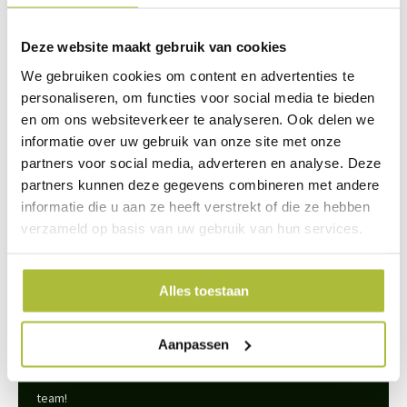
NoiStop Wood
Deze website maakt gebruik van cookies
De houten lamellen zijn van geïmpregneerd dennenhout. De
We gebruiken cookies om content en advertenties te
steenwol wordt bijeen gehouden door een aluminium behuizing met
personaliseren, om functies voor social media te bieden
daarop bevestigd geimpregneerde houten schrootjes (europees
en om ons websiteverkeer te analyseren. Ook delen we
redwood; Pinus Sylvestris).
informatie over uw gebruik van onze site met onze
partners voor social media, adverteren en analyse. Deze
partners kunnen deze gegevens combineren met andere
Standaard leveren wij NoiStop Elba met horizontale latten. Voor
informatie die u aan ze heeft verstrekt of die ze hebben
projecten kun je ook informeren naar onze andere NoiStop
verzameld op basis van uw gebruik van hun services.
schermen, waaronder: Madeira, Capri en Ibiza.
Alles toestaan
We staan voor je klaar
Aanpassen
Wil je advies of heb je een vraag? Neem contact op met ons
team!