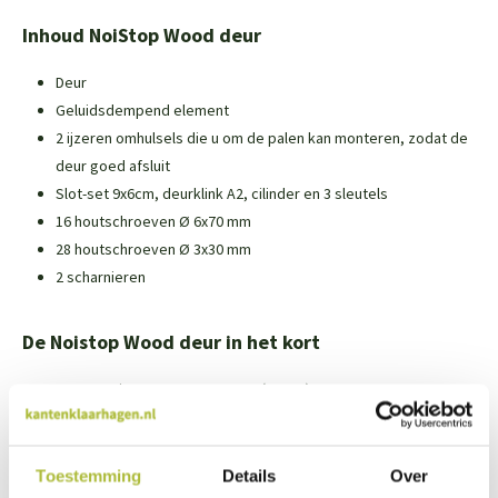
Inhoud NoiStop Wood deur
Deur
Geluidsdempend element
2 ijzeren omhulsels die u om de palen kan monteren, zodat de
deur goed afsluit
Slot-set 9x6cm, deurklink A2, cilinder en 3 sleutels
16 houtschroeven Ø 6x70 mm
28 houtschroeven Ø 3x30 mm
2 scharnieren
De Noistop Wood deur in het kort
Maatvoering: 100 x 180 x 17 cm (BxHxD)
Gemaakt van geïmpregneerd dennenhout
Past bij de Noistop Wood geluidsschermen
Leverbaar in 2 andere formaten:
100x200 cm
en
100x225 cm
Toestemming
Details
Over