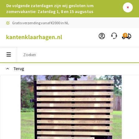
De volgende zaterdagen zijn wij gesloten ivm
zomervakantie: Zaterdag 1, 8 en 15 augustus
Gratis verzending vanaf €2000 in NL
0
Terug