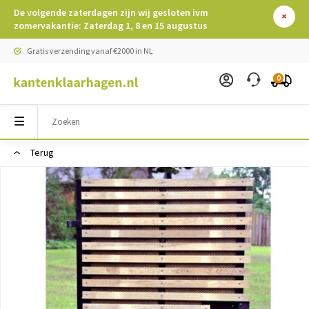
De volgende zaterdagen zijn wij gesloten ivm
zomervakantie: Zaterdag 1, 8 en 15 augustus
Gratis verzending vanaf €2000 in NL
0
Terug