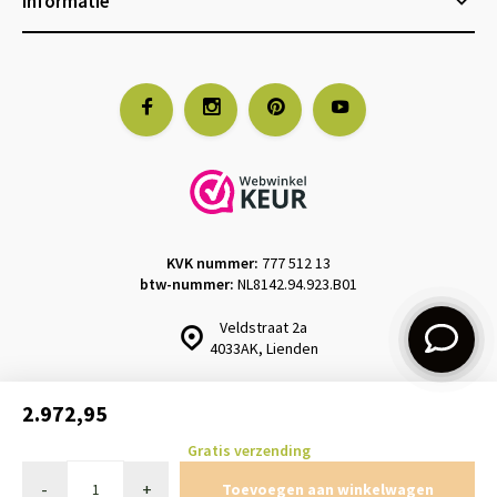
Informatie
KVK nummer:
777 512 13
btw-nummer:
NL8142.94.923.B01
Veldstraat 2a
4033AK, Lienden
2.972,95
Gratis verzending
Design & realisatie:
emarkable
© Kantenklaarhagen.nl
-
+
Toevoegen aan winkelwagen