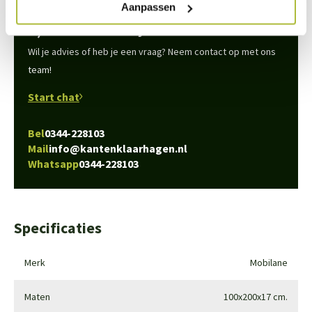
Aanpassen
We staan voor je klaar
Wil je advies of heb je een vraag? Neem contact op met ons
team!
Start chat
Bel
0344-228103
Mail
info@kantenklaarhagen.nl
Whatsapp
0344-228103
Specificaties
Merk
Mobilane
Maten
100x200x17 cm.