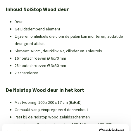
Inhoud NoiStop Wood deur
Deur
Geluidsdempend element
2 ijzeren omhulsels die u om de palen kan monteren, zodat de
deur goed afsluit
Slot-set 9x6cm, deurklink A2, cilinder en 3 sleutels
16 houtschroeven Ø 6x70 mm
28 houtschroeven Ø 3x30 mm
2 scharnieren
De Noistop Wood deur in het kort
Maatvoering: 100 x 200 x 17 cm (BxHxD)
Gemaakt van geïmpregneerd dennenhout
Past bij de Noistop Wood geluidsschermen
Leverbaar in 2 andere formaten:
100x180 cm
en
100x225 cm