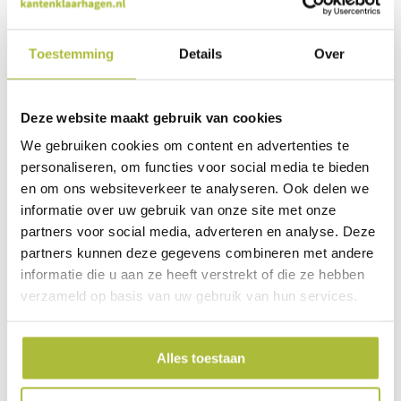
Toestemming
Details
Over
NoiStop Wood
Deze website maakt gebruik van cookies
De houten lamellen zijn van geïmpregneerd dennenhout. De
steenwol wordt bijeen gehouden door een aluminium behuizing met
We gebruiken cookies om content en advertenties te
daarop bevestigd geimpregneerde houten schrootjes (europees
personaliseren, om functies voor social media te bieden
redwood; Pinus Sylvestris).
en om ons websiteverkeer te analyseren. Ook delen we
informatie over uw gebruik van onze site met onze
partners voor social media, adverteren en analyse. Deze
partners kunnen deze gegevens combineren met andere
informatie die u aan ze heeft verstrekt of die ze hebben
Standaard leveren wij NoiStop Elba met horizontale latten. Voor
verzameld op basis van uw gebruik van hun services.
projecten kun je ook informeren naar onze andere NoiStop
schermen, waaronder: Madeira, Capri en Ibiza.
Alles toestaan