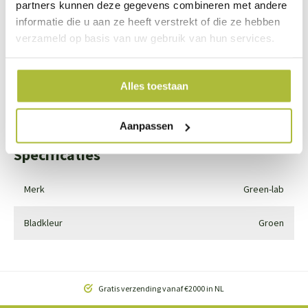
partners kunnen deze gegevens combineren met andere
informatie die u aan ze heeft verstrekt of die ze hebben
Start chat
verzameld op basis van uw gebruik van hun services.
Bel
0344-228103
Mail
info@kantenklaarhagen.nl
Alles toestaan
Whatsapp
0344-228103
Aanpassen
Specificaties
Merk
Green-lab
Bladkleur
Groen
Gratis verzending vanaf €2000 in NL