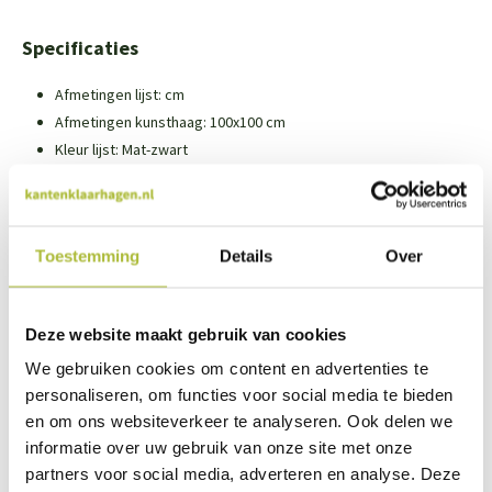
Specificaties
Afmetingen lijst: cm
Afmetingen kunsthaag: 100x100 cm
Kleur lijst: Mat-zwart
Toepassing: Voor binnen en buiten
Verkrijgbaar met verschillende soorten kunsthagen.
Toestemming
Details
Over
Tip
: Met meerdere planten schilderijen creëer je je eigen
speelse
plantenwand
.
Deze website maakt gebruik van cookies
We gebruiken cookies om content en advertenties te
personaliseren, om functies voor social media te bieden
en om ons websiteverkeer te analyseren. Ook delen we
We staan voor je klaar
informatie over uw gebruik van onze site met onze
Wil je advies of heb je een vraag? Neem contact op met ons
partners voor social media, adverteren en analyse. Deze
team!