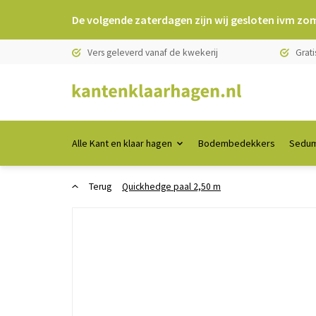
De volgende zaterdagen zijn wij gesloten ivm zo
Vers geleverd vanaf de kwekerij
Grati
Alle Kant en klaar hagen
Bodembedekkers
Sedum
Terug
Quickhedge paal 2,50 m