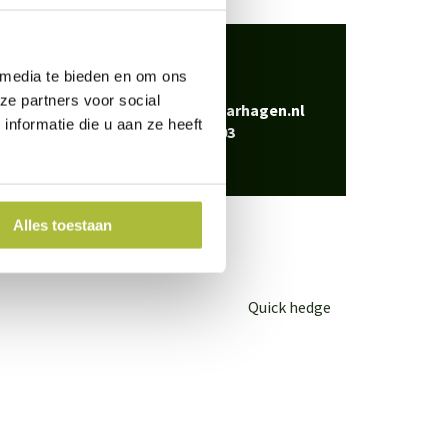
 klaar
 media te bieden en om ons
Bel
0344-228103
vraag? Neem
ze partners voor social
Mail
info@kantenklaarhagen.nl
nformatie die u aan ze heeft
Whatsapp
0344-228103
Alles toestaan
Quick hedge