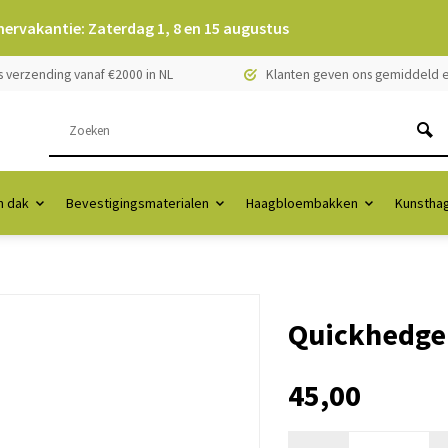
mervakantie: Zaterdag 1, 8 en 15 augustus
s verzending vanaf €2000 in NL
Klanten geven ons gemiddeld e
 dak
Bevestigingsmaterialen
Haagbloembakken
Kunstha
Quickhedge 
45,00