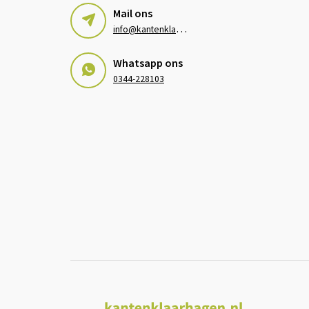
Mail ons
i
nfo@kantenklaarhagen.nl
Whatsapp ons
0344-228103