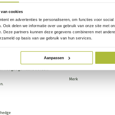
 van cookies
We staan voor je
ent en advertenties te personaliseren, om functies voor social
Wil je advies of heb je een 
. Ook delen we informatie over uw gebruik van onze site met on
contact op met ons team!
e. Deze partners kunnen deze gegevens combineren met andere i
ant en klaarhagen van
erzameld op basis van uw gebruik van hun services.
t draad doorheen gespannen
Start chat
rs. Zowel de spanners als
en zijn zwart gepoedercoat
Aanpassen
 Deze palen zijn geschikt om
Specificaties
 kan het gat gemaakt worden.
Merk
n.
khedge