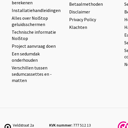
berekenen
Betaalmethoden
S
Installatiehandleidingen
Disclaimer
B
Alles over NoiStop
Privacy Policy
H
geluidsschermen
Klachten
H
Technische informatie
E
NoiStop
S
Project aanvraag doen
S
Een sedumdak
c
onderhouden
N
Verschillen tussen
sedumcassettes en -
matten
Veldstraat 2a
KVK nummer:
777 512 13