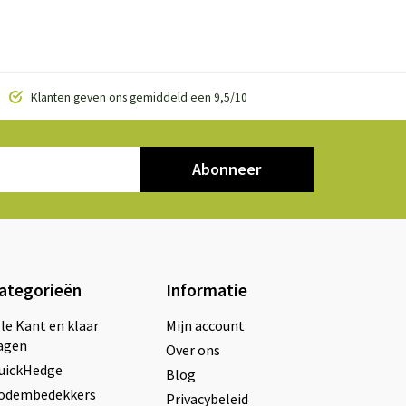
Klanten geven ons gemiddeld een 9,5/10
Abonneer
ategorieën
Informatie
lle Kant en klaar
Mijn account
agen
Over ons
uickHedge
Blog
odembedekkers
Privacybeleid