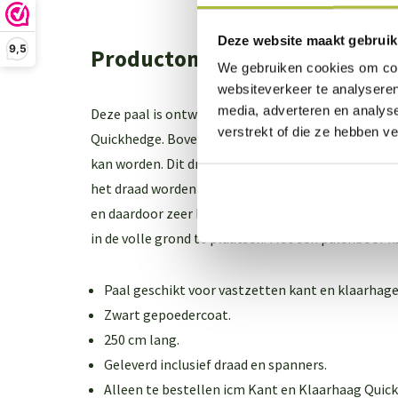
Deze website maakt gebruik
9,5
Productomschrijving
We gebruiken cookies om cont
websiteverkeer te analyseren
media, adverteren en analys
Deze paal is ontwikkeld voor het vastzetten van k
verstrekt of die ze hebben v
Quickhedge. Bovenop de paal zit een oog waar he
kan worden. Dit draad wordt vastgezet met spanne
het draad worden met de paal meegeleverd. De pal
en daardoor zeer bestand tegen het weer en roest.
in de volle grond te plaatsen. Met een palenboor
Paal geschikt voor vastzetten kant en klaarhage
Zwart gepoedercoat.
250 cm lang.
Geleverd inclusief draad en spanners.
Alleen te bestellen icm Kant en Klaarhaag Quic