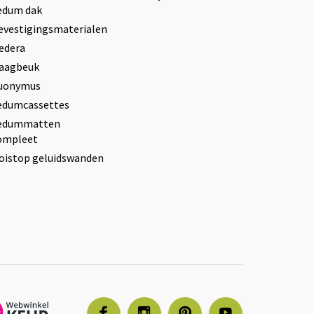
edum dak
evestigingsmaterialen
edera
aagbeuk
uonymus
edumcassettes
edummatten
ompleet
oistop geluidswanden