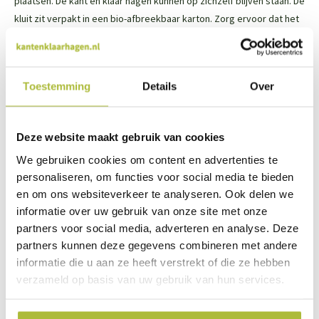
plaatsen. De kant en klaar hagen kunnen op zichzelf blijven staan. De
kluit zit verpakt in een bio-afbreekbaar karton. Zorg ervoor dat het
karton net onder het maaiveld valt. Plaats de bijgeleverde
druppelbevloeiingsslang op de bovenzijde van de wortelkluit/
kartonnen doos, net onder het maaiveld. Vul de sleuf aan met
Toestemming
Details
Over
goede losse grond en druk de elementen en de grond stevig aan.
Lees meer over het planten van de Levensboom Brabant in
Deze website maakt gebruik van cookies
de
QuickHedge plaatsingshandleiding
.
We gebruiken cookies om content en advertenties te
personaliseren, om functies voor social media te bieden
Het snoeien van de Thuja occidentalis Brabant
en om ons websiteverkeer te analyseren. Ook delen we
informatie over uw gebruik van onze site met onze
De haag kan je snoeien in
juli en augustus
. De kant en klaar hagen
partners voor social media, adverteren en analyse. Deze
zijn als ze geleverd worden tot volledige hoogte begroeid.
partners kunnen deze gegevens combineren met andere
informatie die u aan ze heeft verstrekt of die ze hebben
verzameld op basis van uw gebruik van hun services.