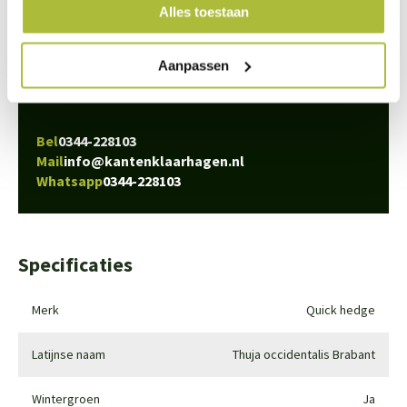
We staan voor je klaar
Alles toestaan
Wil je advies of heb je een vraag? Neem contact op met ons
team!
Aanpassen
Start chat
Bel
0344-228103
Mail
info@kantenklaarhagen.nl
Whatsapp
0344-228103
Specificaties
Merk
Quick hedge
Latijnse naam
Thuja occidentalis Brabant
Wintergroen
Ja