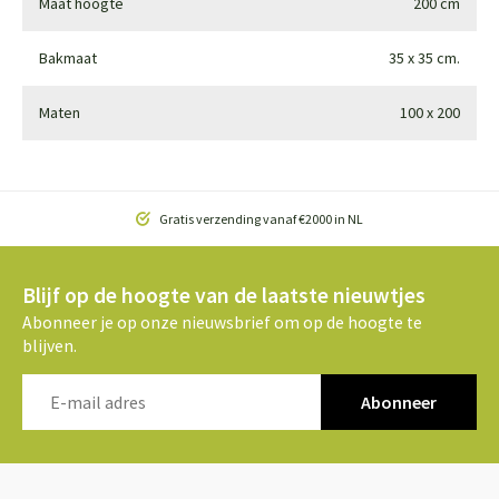
Maat hoogte
200 cm
Bakmaat
35 x 35 cm.
Maten
100 x 200
Gratis verzending vanaf €2000 in NL
Blijf op de hoogte van de laatste nieuwtjes
Abonneer je op onze nieuwsbrief om op de hoogte te
blijven.
Abonneer