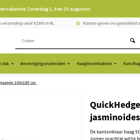
mervakantie: Zaterdag 1, 8 en 15 augustus
s verzending vanaf €2000 in NL
Klanten geven ons gemiddeld e
 dak
Bevestigingsmaterialen
Haagbloembakken
Kunstha
rjasmijn 100x180 cm.
QuickHedge
jasminoides
De kantenklaar haag St
zomer prachtig witte b