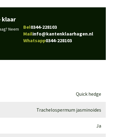
 klaar
Bel
0344-228103
vraag? Neem
Mail
info@kantenklaarhagen.nl
Whatsapp
0344-228103
Quick hedge
Trachelospermum jasminoides
Ja