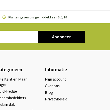
Klanten geven ons gemiddeld een 9,5/10
Abonneer
ategorieën
Informatie
lle Kant en klaar
Mijn account
agen
Over ons
uickHedge
Blog
odembedekkers
Privacybeleid
edum dak