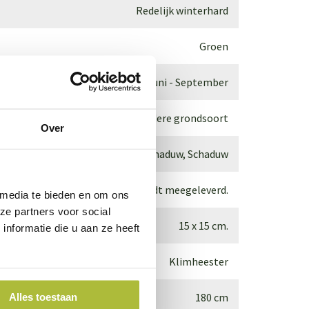
Redelijk winterhard
Groen
Juni - September
Geschikt voor iedere grondsoort
Over
Zon, Halfschaduw, Schaduw
Druppelbevloeiingsslang wordt meegeleverd.
 media te bieden en om ons
ze partners voor social
15 x 15 cm.
nformatie die u aan ze heeft
Klimheester
180 cm
Alles toestaan