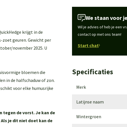
We staan voor je
Wil je advies of heb je een 
uickHedge krijgt in de
contact op met ons team!
s-zoet geuren. Gewicht per
Start chat
oktober/november 2025. U
Specificaties
buisvormige bloemen die
en in de halfschaduw of zon.
Merk
eschikt voor elke humusrijke
Latijnse naam
n tegen de vorst. Je kan de
Wintergroen
ls je dit niet doet kan de