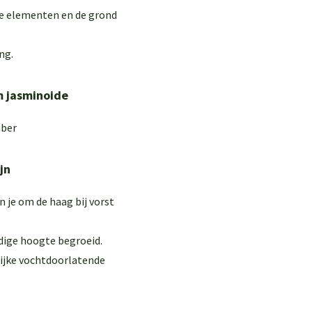
de elementen en de grond
ing
.
 jasminoide
mber
jn
n je om de haag bij vorst
edige hoogte begroeid.
ijke vochtdoorlatende