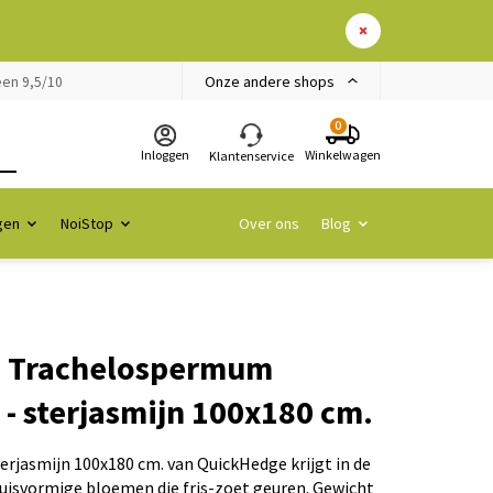
Onze andere shops
en 9,5/10
0
Inloggen
Winkelwagen
Klantenservice
gen
NoiStop
Over ons
Blog
 Trachelospermum
 - sterjasmijn 100x180 cm.
erjasmijn 100x180 cm. van QuickHedge krijgt in de
uisvormige bloemen die fris-zoet geuren. Gewicht