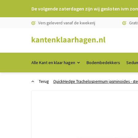
De volgende zaterdagen zijn wij gesloten ivm zo
Vers geleverd vanaf de kwekerij
Grati
Alle Kant en klaar hagen
Bodembedekkers
Sedum
Terug
QuickHedge Trachelospermum jasminoides - ste