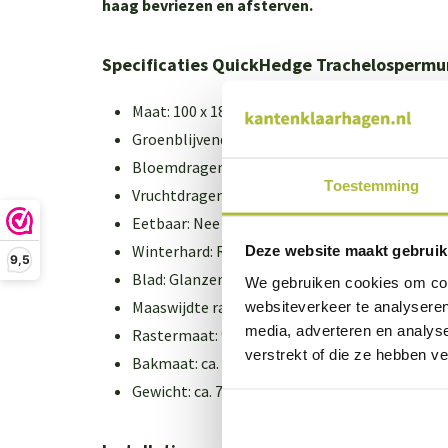
haag bevriezen en afsterven.
Specificaties QuickHedge Trachelospermu
Maat: 100 x 180 cm. (BxH)
Groenblijvend: Ja
Bloemdragen: Juni t/m september
Toestemming
Vruchtdragend: Soms (na lange zomer soort p
Eetbaar: Nee
Winterhard: Redelijk (zie onder)
Deze website maakt gebruik
9,5
Blad: Glanzend donkergroen
We gebruiken cookies om cont
Maaswijdte raster: 15x15 cm.
websiteverkeer te analyseren
media, adverteren en analys
Rastermaat: 90x180 cm. (BxH)
verstrekt of die ze hebben v
Bakmaat: ca. 100x35x35 cm. (LxBxH)
Gewicht: ca. 75 kg