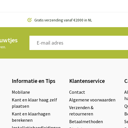
Gratis verzending vanaf €2000 in NL
euwtjes
ven.
Informatie en Tips
Klantenservice
C
Mobilane
Contact
A
h
Kant en klaar haag zelf
Algemene voorwaarden
plaatsen
Q
Verzenden &
Kant en klaarhagen
retourneren
B
berekenen
Betaalmethoden
S
Installatiehandleidingen