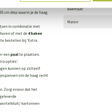
permum jasminoides
Bakmaat
35 cm diep waarin je de haag
Maten
atsen in combinatie met
 huren of met de
4 haken
te bestellen bij 'Extra
er een
paal
te plaatsen.
ra opties'.
hagen kunnen op zichzelf
n gespannen om de haag recht
on. Zorg ervoor dat het
jgeleverde
 wortelkluit/ kartonnen