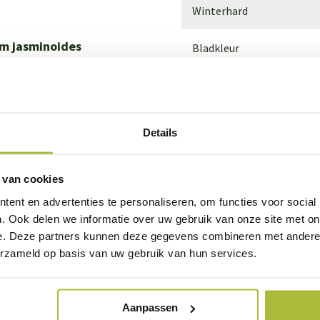
Winterhard
m jasminoides
Bladkleur
Bloeiperiode
Grondsoort
Details
eulvrucht)
Standplaats
 van cookies
Bijzonderheden
ent en advertenties te personaliseren, om functies voor social
. Ook delen we informatie over uw gebruik van onze site met on
Raster
e. Deze partners kunnen deze gegevens combineren met andere i
erzameld op basis van uw gebruik van hun services.
Haagsoort
Maat hoogte
Aanpassen