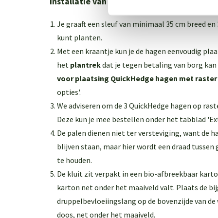
Installatie van de QuickHedge Trachelos
Je graaft een sleuf van minimaal 35 cm breed en 
kunt planten.
Met een kraantje kun je de hagen eenvoudig pla
het
plantrek
dat je tegen betaling van borg kan
voor plaatsing QuickHedge hagen met raster
opties'.
We adviseren om de 3 QuickHedge hagen op rast
Deze kun je mee bestellen onder het tabblad 'Ext
De palen dienen niet ter versteviging, want de 
blijven staan, maar hier wordt een draad tusse
te houden.
De kluit zit verpakt in een bio-afbreekbaar kart
karton net onder het maaiveld valt. Plaats de bi
druppelbevloeiingslang op de bovenzijde van de
doos, net onder het maaiveld.