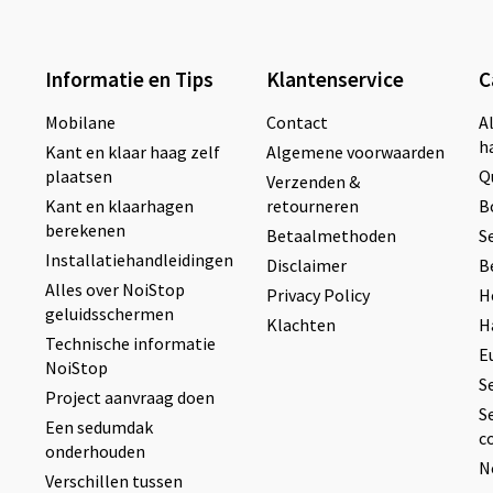
Informatie en Tips
Klantenservice
C
Mobilane
Contact
A
h
Kant en klaar haag zelf
Algemene voorwaarden
plaatsen
Q
Verzenden &
Kant en klaarhagen
retourneren
B
berekenen
Betaalmethoden
S
Installatiehandleidingen
Disclaimer
B
Alles over NoiStop
Privacy Policy
H
geluidsschermen
Klachten
H
Technische informatie
E
NoiStop
S
Project aanvraag doen
S
Een sedumdak
c
onderhouden
N
Verschillen tussen