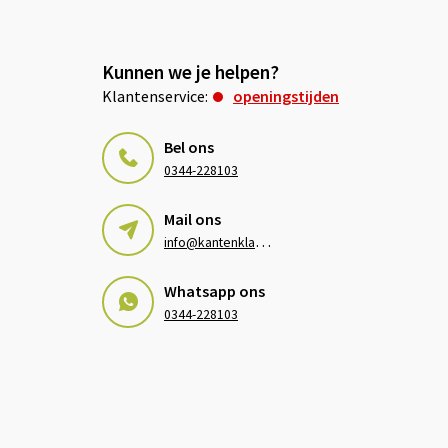
Kunnen we je helpen?
Klantenservice:
openingstijden
Bel ons
0344-228103
Mail ons
i
nfo@kantenklaarhagen.nl
Whatsapp ons
0344-228103