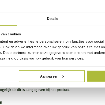
t na telefonisch overleg nog iets eerder als je vroeg op de dag be
leverdag kun je ons in de ochtend bellen voor een tijdsindicatie van
en dag van tevoren voor te bellen, omdat de levertijden nog niet be
Details
betalen
 van cookies
ogelijkheid in je eigen bankomgeving middels Ideal. Verdere bet
 Giropay (Duitsland), Visa/Mastercard.
ent en advertenties te personaliseren, om functies voor social
. Ook delen we informatie over uw gebruik van onze site met on
e. Deze partners kunnen deze gegevens combineren met andere i
resultaat
erzameld op basis van uw gebruik van hun services.
enmaal de bestelling hebt geplaatst, dan leveren wij volgens afsp
rfafscheiding, een groen dak, of een mooi geluidsscherm.
Aanpassen
ing zelf afhalen
gelijk als dit is aangegeven bij het product.
en