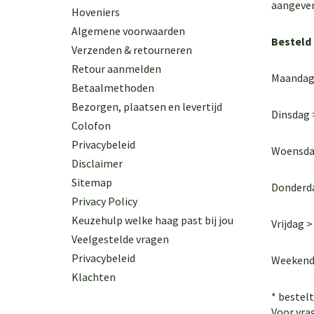
aangeven
Hoveniers
Algemene voorwaarden
Besteld 
Verzenden & retourneren
Retour aanmelden
Maandag
Betaalmethoden
Bezorgen, plaatsen en levertijd
Dinsdag 
Colofon
Privacybeleid
Woensdag
Disclaimer
Sitemap
Donderd
Privacy Policy
Keuzehulp welke haag past bij jou
Vrijdag 
Veelgestelde vragen
Privacybeleid
Weekend
Klachten
* bestel
Voor vra