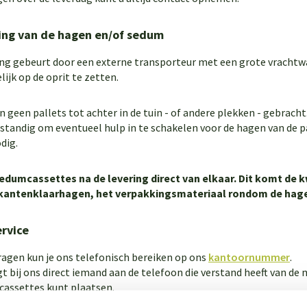
ing van de hagen en/of sedum
ing gebeurt door een externe transporteur met een grote vrachtwa
ijk op de oprit te zetten.
 geen pallets tot achter in de tuin - of andere plekken - gebracht.
erstandig om eventueel hulp in te schakelen voor de hagen van de p
dig.
edumcassettes na de levering direct van elkaar. Dit komt de k
 kantenklaarhagen, het verpakkingsmateriaal rondom de hagen
rvice
ragen kun je ons telefonisch bereiken op ons
kantoornummer
.
jgt bij ons direct iemand aan de telefoon die verstand heeft van de 
assettes kunt plaatsen.
t bij het gewenste product aangeven welke dag voor je mogelijk is