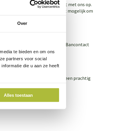
stelt. Neemt hiervoor even contact met ons op.
 de levering op die dag. Het is niet mogelijk om
kend zijn.
Over
aalmethodes zijn: Vooruitbetalen, Bancontact
 media te bieden en om ons
ze partners voor social
nformatie die u aan ze heeft
raak en heb je in een handomdraai een prachtig
Alles toestaan