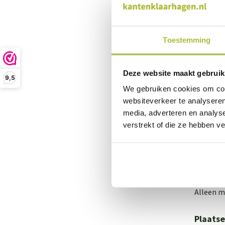
kan he
Op de 
hier e
Toestemming
Veilig 
Deze website maakt gebruik
Betaal m
9,5
(België),
We gebruiken cookies om cont
websiteverkeer te analyseren
media, adverteren en analys
Direct 
verstrekt of die ze hebben v
Als je e
groene e
Bestell
Alleen mo
Plaats