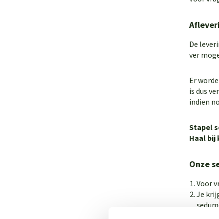
Aflever
De lever
ver mogel
Er worden
is dus v
indien no
Stapel s
Haal bij
Onze se
Voor v
Je kri
sedumc
Je kun