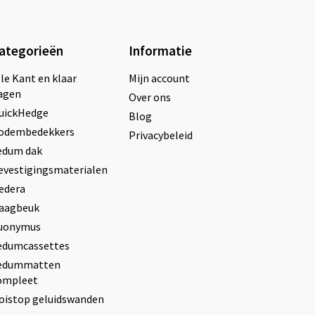
ategorieën
Informatie
lle Kant en klaar
Mijn account
agen
Over ons
uickHedge
Blog
odembedekkers
Privacybeleid
edum dak
evestigingsmaterialen
edera
aagbeuk
uonymus
edumcassettes
edummatten
ompleet
oistop geluidswanden