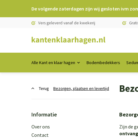
De volgende zaterdagen zijn wij gesloten ivm zo
Vers geleverd vanaf de kwekerij
Grati
Alle Kant en klaar hagen
Bodembedekkers
Sedum
Bezo
Terug
Bezorgen, plaatsen en levertijd
Informatie
Bezorge
Over ons
Zijn de 
ontvang
Contact