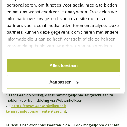
verkopen, dan kunnen we deze waardevermindering van het
personaliseren, om functies voor social media te bieden
product aan u doorberekenen. Behandel het product dus met zorg
en om ons websiteverkeer te analyseren. Ook delen we
en zorg ervoor dat deze bij een retour goed verpakt is.
informatie over uw gebruik van onze site met onze
partners voor social media, adverteren en analyse. Deze
Om gebruik te maken van dit recht kunt u contact met ons opnemen
partners kunnen deze gegevens combineren met andere
via
verkoop@kantenklaarhagen.nl
. Wij zullen vervolgens het
informatie die u aan ze heeft verstrekt of die ze hebben
verschuldigde orderbedrag binnen 14 dagen na aanmelding van uw
retour terugstorten mits het product reeds in goede orde retour
verzameld op basis van uw gebruik van hun services.
ontvangen is.”
Alles toestaan
"Het kan altijd voorkomen dat er iets niet helemaal gaat zoals
Aanpassen
gepland. We raden u aan om klachten eerst bij ons kenbaar te
maken door te mailen naar
verkoop@kantenklaarhagen.nl
. Leidt dit
niet tot een oplossing, dan is het mogelijk om uw geschil aan te
melden voor bemiddeling via WebwinkelKeur
via
https://www.webwinkelkeur.
nl
/
kennisbank/consumenten/geschil
.
Tevens is het voor consumenten in de EU ook mogelijk om klachten