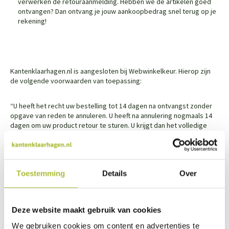
verwerken de retouraanmelding. Hebben we de artikelen goed
ontvangen? Dan ontvang je jouw aankoopbedrag snel terug op je
rekening!
Kantenklaarhagen.nl is aangesloten bij Webwinkelkeur. Hierop zijn
de volgende voorwaarden van toepassing:
“U heeft het recht uw bestelling tot 14 dagen na ontvangst zonder
opgave van reden te annuleren. U heeft na annulering nogmaals 14
dagen om uw product retour te sturen. U krijgt dan het volledige
orderbedrag inclusief verzendkosten gecrediteerd. Enkel de
kosten voor retour van u thuis naar de webwinkel zijn voor eigen
rekening. Stuur ons een mail voor de exacte kosten van onze
transporteur.
Toestemming
Details
Over
Indien u gebruik maakt van uw herroepingsrecht, zal het product
met alle geleverde toebehoren en – indien redelijkerwijze mogelijk
– in de originele staat en verpakking aan de ondernemer
Deze website maakt gebruik van cookies
geretourneerd worden. Mocht het product beschadigd of de
We gebruiken cookies om content en advertenties te
verpakking meer beschadigd zijn dan nodig is om het product te